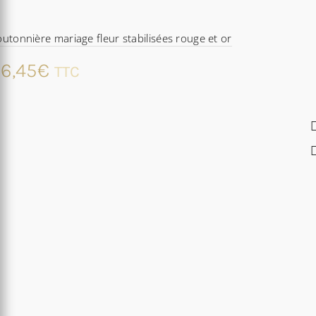
utonnière mariage fleur stabilisées rouge et or
6,45
€
TTC