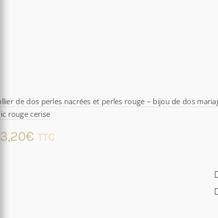
llier de dos perles nacrées et perles rouge – bijou de dos maria
ic rouge cerise
3,20
€
TTC