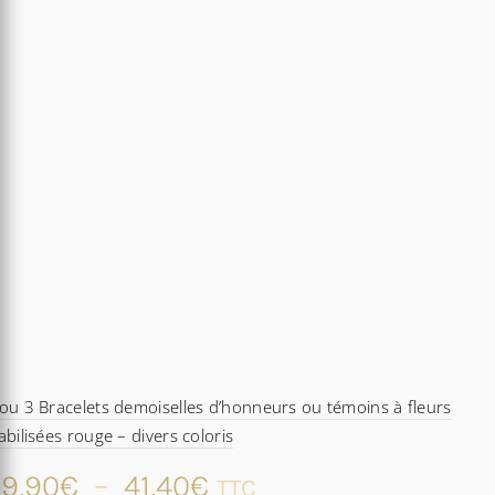
ou 3 Bracelets demoiselles d’honneurs ou témoins à fleurs
abilisées rouge – divers coloris
Plage
9,90
€
–
41,40
€
TTC