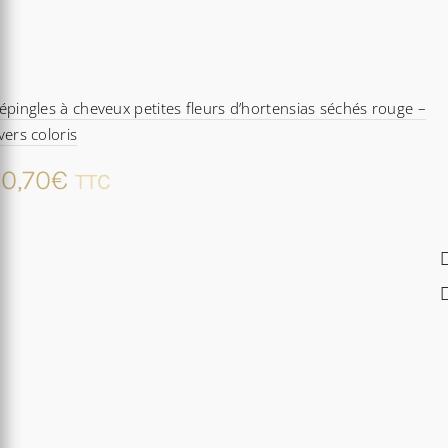
épingles à cheveux petites fleurs d’hortensias séchés rouge –
vers coloris
0,70
€
TTC