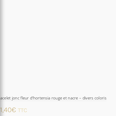
acelet jonc fleur d’hortensia rouge et nacre – divers coloris
1,40
€
TTC