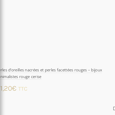
rles d’oreilles nacrées et perles facettées rouges – bijoux
nimalistes rouge cerise
1,20
€
TTC