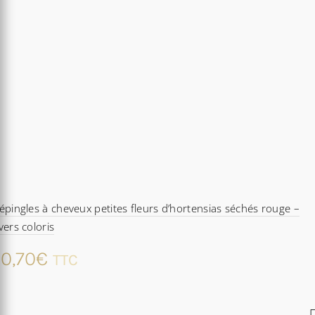
épingles à cheveux petites fleurs d’hortensias séchés rouge –
vers coloris
0,70
€
TTC