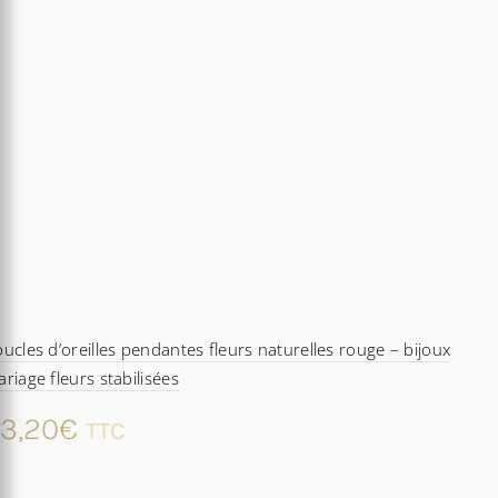
ucles d’oreilles pendantes fleurs naturelles rouge – bijoux
riage fleurs stabilisées
3,20
€
TTC