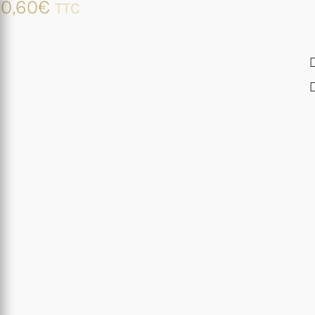
0,60
€
TTC