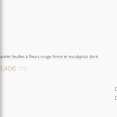
acelet feuilles à fleurs rouge foncé et eucalyptus doré
1,40
€
TTC