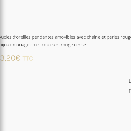
ucles d’oreilles pendantes amovibles avec chaine et perles roug
bijoux mariage chics couleurs rouge cerise
3,20
€
TTC