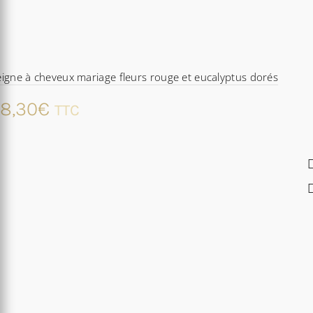
igne à cheveux mariage fleurs rouge et eucalyptus dorés
8,30
€
TTC