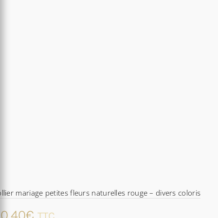
llier mariage petites fleurs naturelles rouge – divers coloris
0,40
€
TTC