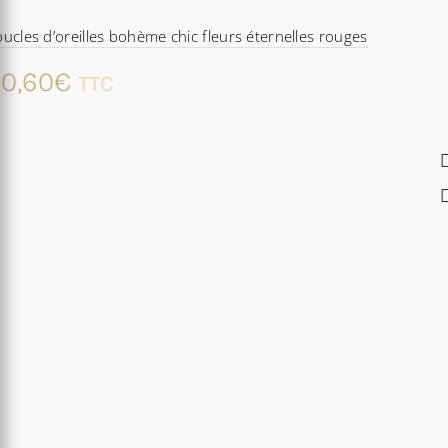
ucles d’oreilles bohème chic fleurs éternelles rouges
0,60
€
TTC