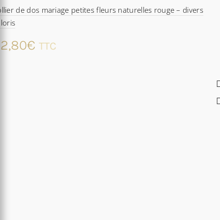
llier de dos mariage petites fleurs naturelles rouge – divers
loris
2,80
€
TTC