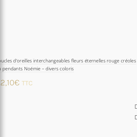
ucles d’oreilles interchangeables fleurs éternelles rouge créoles
 pendants Noémie – divers coloris
2,10
€
TTC