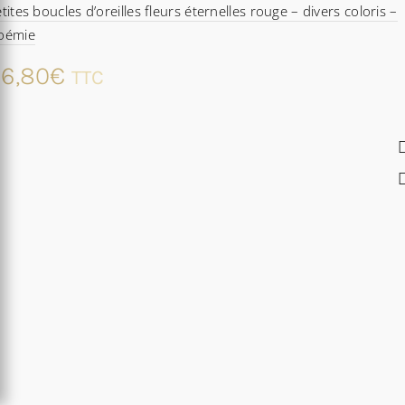
tites boucles d’oreilles fleurs éternelles rouge – divers coloris –
oémie
6,80
€
TTC