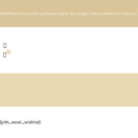
MesTitesLilis prend quelques jours de congés. Nous serons de retour à 
0
[yith_wcwl_wishlist]