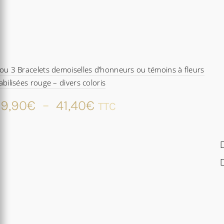
ou 3 Bracelets demoiselles d’honneurs ou témoins à fleurs
abilisées rouge – divers coloris
Plage
9,90
€
–
41,40
€
TTC
de
prix :
29,90€
à
41,40€