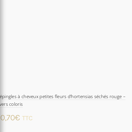
épingles à cheveux petites fleurs d’hortensias séchés rouge –
vers coloris
0,70
€
TTC