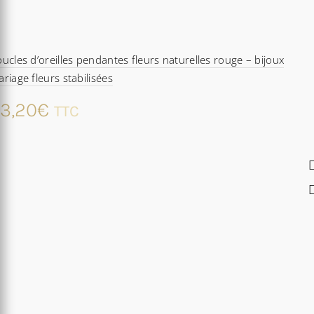
ucles d’oreilles pendantes fleurs naturelles rouge – bijoux
riage fleurs stabilisées
3,20
€
TTC