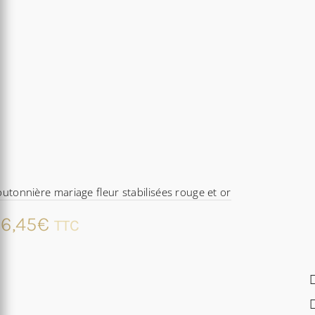
utonnière mariage fleur stabilisées rouge et or
6,45
€
TTC