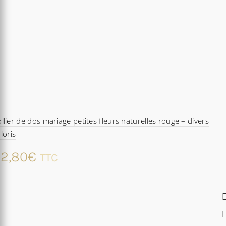
llier de dos mariage petites fleurs naturelles rouge – divers
loris
2,80
€
TTC