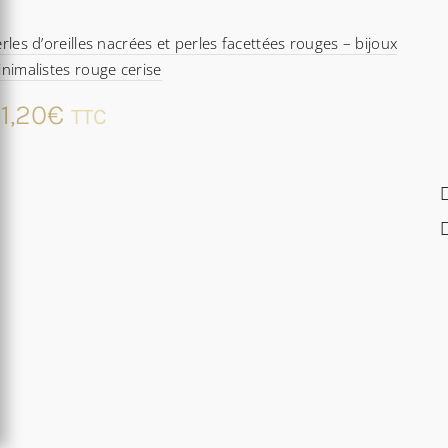
rles d’oreilles nacrées et perles facettées rouges – bijoux
nimalistes rouge cerise
1,20
€
TTC