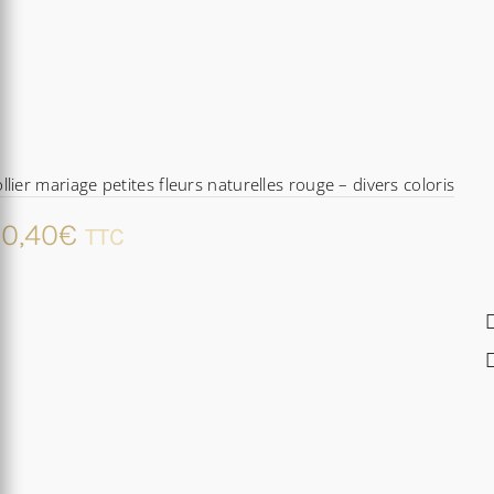
llier mariage petites fleurs naturelles rouge – divers coloris
0,40
€
TTC