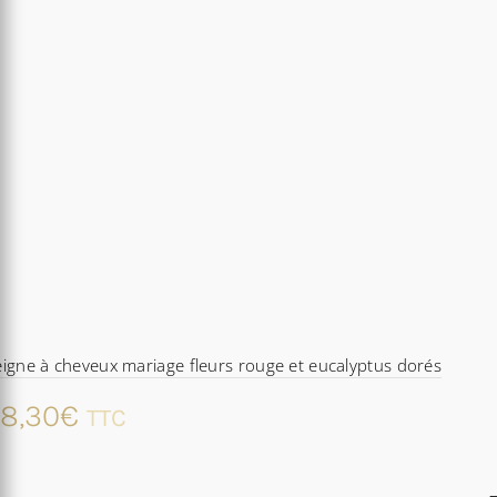
igne à cheveux mariage fleurs rouge et eucalyptus dorés
8,30
€
TTC