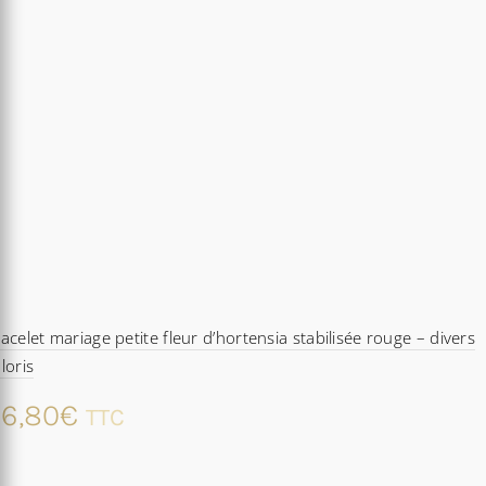
acelet mariage petite fleur d’hortensia stabilisée rouge – divers
loris
6,80
€
TTC