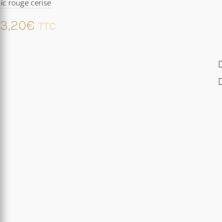
ic rouge cerise
3,20
€
TTC