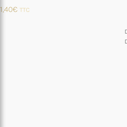
1,40
€
TTC