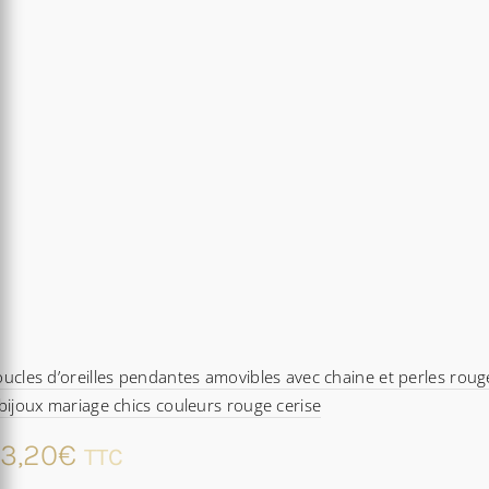
ucles d’oreilles pendantes amovibles avec chaine et perles roug
bijoux mariage chics couleurs rouge cerise
3,20
€
TTC