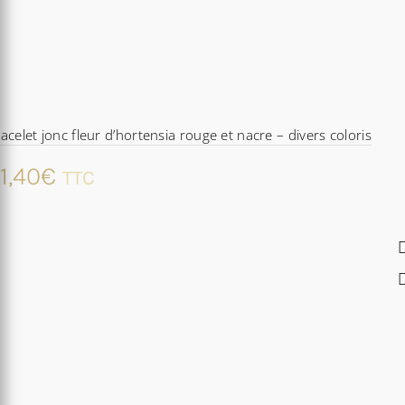
acelet jonc fleur d’hortensia rouge et nacre – divers coloris
1,40
€
TTC