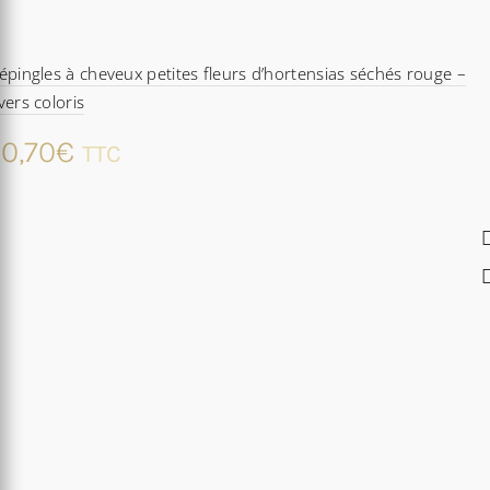
épingles à cheveux petites fleurs d’hortensias séchés rouge –
vers coloris
0,70
€
TTC