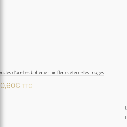
ucles d’oreilles bohème chic fleurs éternelles rouges
0,60
€
TTC