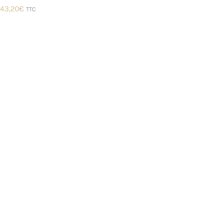
43,20
€
TTC