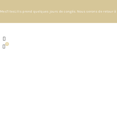
MesTitesLilis prend quelques jours de congés. Nous serons de retour à 
0