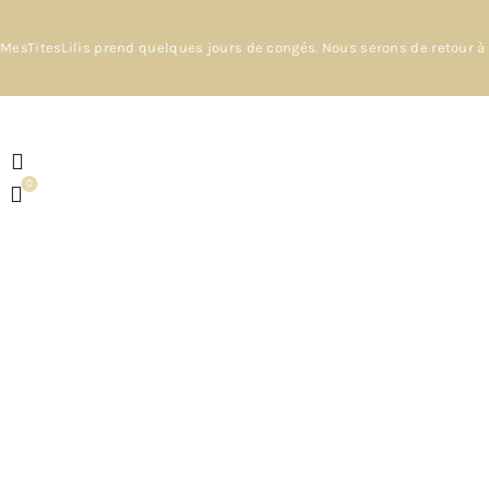
MesTitesLilis prend quelques jours de congés. Nous serons de retour à 
0