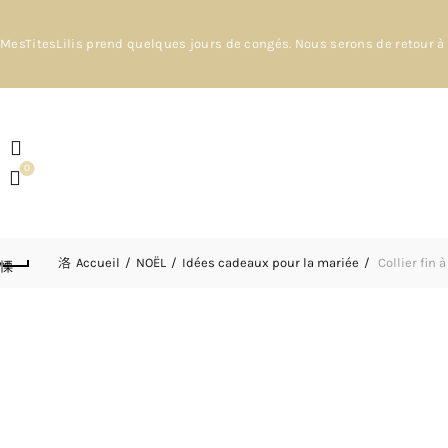
MesTitesLilis prend quelques jours de congés. Nous serons de retour à 
0
Accueil
NOËL
Idées cadeaux pour la mariée
Collier fin 