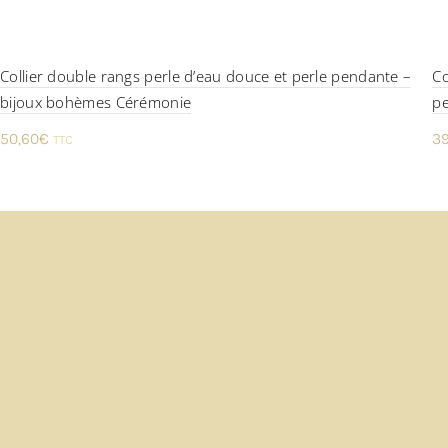
Collier double rangs perle d’eau douce et perle pendante –
Co
bijoux bohèmes Cérémonie
pe
50,60
€
39
TTC