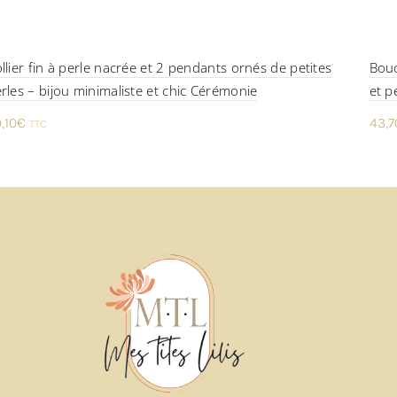
llier fin à perle nacrée et 2 pendants ornés de petites
Bouc
rles – bijou minimaliste et chic Cérémonie
et p
,10
€
43,7
TTC