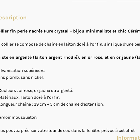
escription
llier fin perle nacrée Pure crystal – bijou minimaliste et chic Céré
 collier se compose de chaîne en laiton doré à l’or fin, ainsi que d’une p
iste en argenté (laiton argent rhodié), en or rose, et en or jaune (la
lvanisation supérieure.
ns plomb, sans nickel.
Couleurs : or rose, or jaune ou argenté.
Matériaux : laiton doré à l’or fin.
Longueur chaîne : 39 cm + 5 cm de chaîne d’extension.
rmoir mousqueton.
us pouvez préciser votre tour de cou dans la fenêtre prévue à cet effet.
Informa