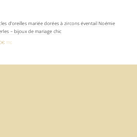
les d’oreilles mariée dorées à zircons éventail Noémie
Collier
erles – bijoux de mariage chic
chic C
0
€
32,20
TTC