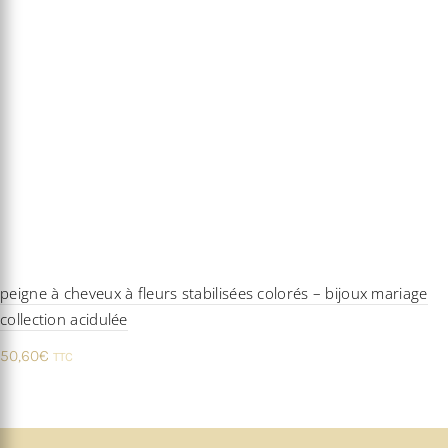
peigne à cheveux à fleurs stabilisées colorés – bijoux mariage
collection acidulée
50,60
€
TTC