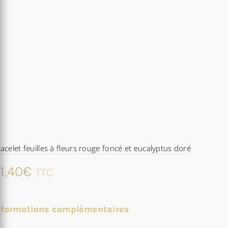
acelet feuilles à fleurs rouge foncé et eucalyptus doré
1,40
€
TTC
nformations complémentaires