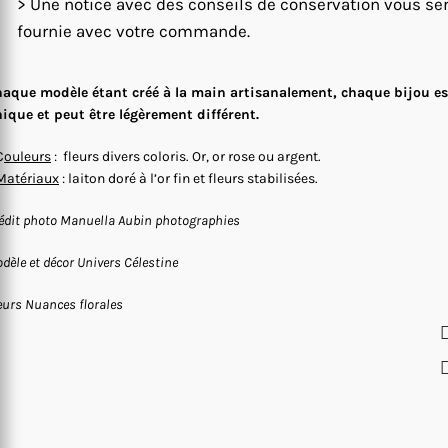
> Une notice avec des conseils de conservation vous se
fournie avec votre commande.
aque modèle étant créé à la main artisanalement, chaque bijou es
ique et peut être légèrement différent.
C
ouleurs
: fleurs divers coloris. Or, or rose ou argent.
Matériaux
: laiton doré à l’or fin et fleurs stabilisées.
édit photo Manuella Aubin photographies
dèle et décor Univers Célestine
eurs Nuances florales