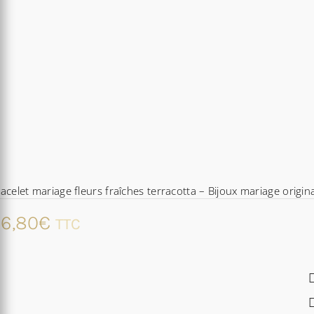
acelet mariage fleurs fraîches terracotta – Bijoux mariage origina
6,80
€
TTC