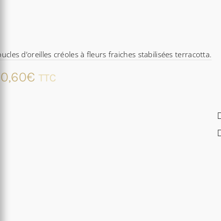
ucles d’oreilles créoles à fleurs fraiches stabilisées terracotta.
0,60
€
TTC