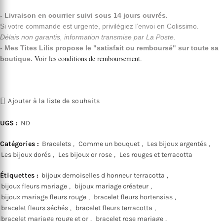
- Livraison en courrier suivi sous 14 jours ouvrés.
Si votre commande est urgente, privilégiez l’envoi en Colissimo.
Délais non garantis, information transmise par La Poste.
- Mes Tites Lilis propose le "satisfait ou remboursé" sur toute sa
Voir les
conditions de remboursement
.
boutique.
Ajouter à la liste de souhaits
UGS :
ND
Catégories :
Bracelets
,
Comme un bouquet
,
Les bijoux argentés
,
Les bijoux dorés
,
Les bijoux or rose
,
Les rouges et terracotta
Étiquettes :
bijoux demoiselles d honneur terracotta
,
bijoux fleurs mariage
,
bijoux mariage créateur
,
bijoux mariage fleurs rouge
,
bracelet fleurs hortensias
,
bracelet fleurs séchés
,
bracelet fleurs terracotta
,
bracelet mariage rouge et or
,
bracelet rose mariage
,