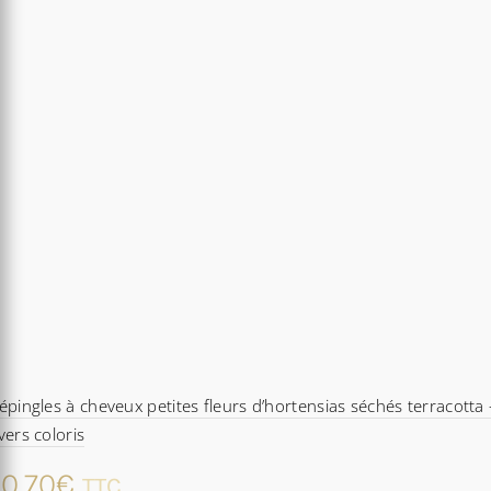
épingles à cheveux petites fleurs d’hortensias séchés terracotta 
vers coloris
0,70
€
TTC