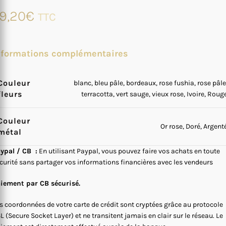
9,20
€
TTC
nformations complémentaires
Couleur
blanc, bleu pâle, bordeaux, rose fushia, rose pâle
fleurs
terracotta, vert sauge, vieux rose, Ivoire, Roug
Couleur
Or rose, Doré, Argent
métal
ypal / CB :
En utilisant Paypal, vous pouvez faire vos achats en toute
curité sans partager vos informations financières avec les vendeurs
iement par CB sécurisé.
s coordonnées de votre carte de crédit sont cryptées grâce au protocole
L (Secure Socket Layer) et ne transitent jamais en clair sur le réseau. Le