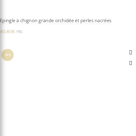
Epingle à chignon grande orchidée et perles nacrées
40,80
€
TTC
-37%