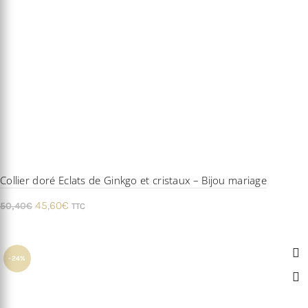
Collier doré Eclats de Ginkgo et cristaux – Bijou mariage
Le
Le
45,60
€
50,40
€
TTC
prix
prix
initial
actuel
était :
est :
-24%
50,40€.
45,60€.