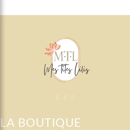
prix
prix
initial
actuel
était :
est :
69,60€.
52,80€.
LA BOUTIQUE