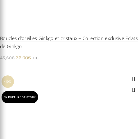
Boucles d’oreilles Ginkgo et cristaux – Collection exclusive Eclats
de Ginkgo
Le
Le
36,00
€
45,60
€
TTC
prix
prix
initial
actuel
était :
est :
-10%
45,60€.
36,00€.
EN RUPTURE DE STOCK