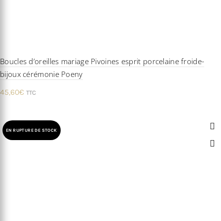
Boucles d’oreilles mariage Pivoines esprit porcelaine froide-
bijoux cérémonie Poeny
45,60
€
TTC
EN RUPTURE DE STOCK