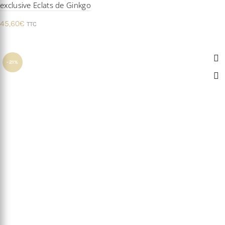
exclusive Eclats de Ginkgo
45,60
€
TTC
-21%