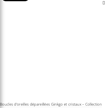
40,80€.
33,60€.
Boucles d’oreilles dépareillées Ginkgo et cristaux – Collection