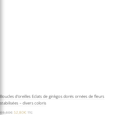
Boucles d’oreilles Eclats de ginkgos dorés ornées de fleurs
stabilisées – divers coloris
Le
Le
52,80
€
69,60
€
TTC