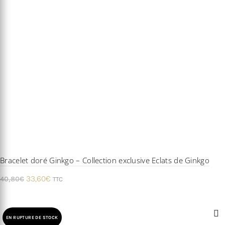
Bracelet doré Ginkgo – Collection exclusive Eclats de Ginkgo
Le
Le
33,60
€
40,80
€
TTC
prix
prix
initial
actuel
était :
est :
EN RUPTURE DE STOCK