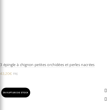
3 épingle à chignon petites orchidées et perles nacrées
43,20
€
TTC
EN RUPTURE DE STOCK