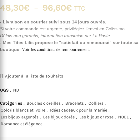
Plage
48,30
€
–
96,60
€
TTC
de
- Livraison en courrier suivi sous 14 jours ouvrés.
Si votre commande est urgente, privilégiez l’envoi en Colissimo.
prix :
Délais non garantis, information transmise par La Poste.
- Mes Tites Lilis propose le "satisfait ou remboursé" sur toute sa
48,30€
Voir les
conditions de remboursement
.
boutique.
à
96,60€
Ajouter à la liste de souhaits
UGS :
ND
Catégories :
Boucles d'oreilles
,
Bracelets
,
Colliers
,
Coloris blancs et ivoire
,
Idées cadeaux pour la mariée
,
Les bijoux argentés
,
Les bijoux dorés
,
Les bijoux or rose
,
NOËL
,
Romance et élégance