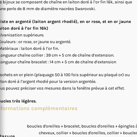
s bijoux se composent de chaîne en laiton doré à l’or fin 16k, ainsi que
une perle de 8 mm de diamètre nacrées Swarovski.
iste en argenté (laiton argent rhodié), en or rose, et en or jaune
aiton doré à l’or fin 16k)
lvanisation supérieure.
Couleurs : or rose, or jaune ou argenté.
Matériaux : laiton doré à l’or fin.
Longueur chaîne collier : 39 cm + 5 cm de chaîne d’extension.
Longueur chaîne bracelet : 14 cm + 5 cm de chaîne d’extension
ochets en or plein (plaquage 50 à 100 fois supérieur au plaqué or) ou
iton doré à l’argent rhodié pour la version argentée.
us pouvez préciser vos mesures dans la fenêtre prévue à cet effet.
ucles très légères.
nformations complémentaires
boucles d'oreilles + bracelet, boucles d'oreilles + épingles 
cheveux, collier + boucles d'oreilles, collier + boucle
Parure