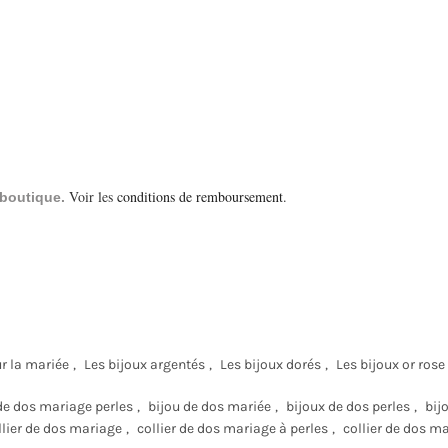
Voir les
conditions de remboursement
.
a boutique.
r la mariée
,
Les bijoux argentés
,
Les bijoux dorés
,
Les bijoux or rose
de dos mariage perles
,
bijou de dos mariée
,
bijoux de dos perles
,
bij
llier de dos mariage
,
collier de dos mariage à perles
,
collier de dos m