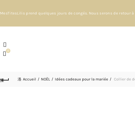
MesTitesLilis prend quelques jours de congés. Nous serons de retour à 
0
Accueil
NOËL
Idées cadeaux pour la mariée
Collier de d