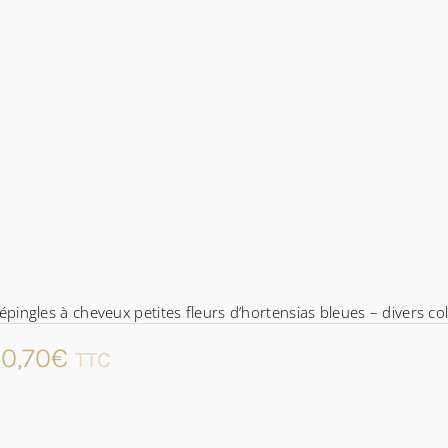
épingles à cheveux petites fleurs d’hortensias bleues – divers col
0,70
€
TTC