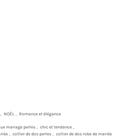
,
NOËL
,
Romance et élégance
oux mariage perles
,
chic et tendance
,
ariée
,
collier de dos perles
,
collier de dos robe de mariée