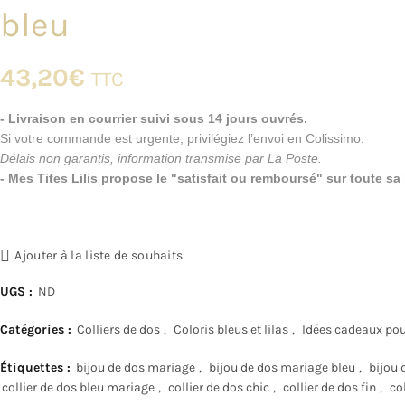
bleu
43,20
€
TTC
- Livraison en courrier suivi sous 14 jours ouvrés.
Si votre commande est urgente, privilégiez l’envoi en Colissimo.
Délais non garantis, information transmise par La Poste.
- Mes Tites Lilis propose le "satisfait ou remboursé" sur toute s
Ajouter à la liste de souhaits
UGS :
ND
Catégories :
Colliers de dos
,
Coloris bleus et lilas
,
Idées cadeaux pou
Étiquettes :
bijou de dos mariage
,
bijou de dos mariage bleu
,
bijou 
collier de dos bleu mariage
,
collier de dos chic
,
collier de dos fin
,
co