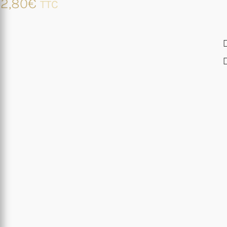
2,80
€
TTC