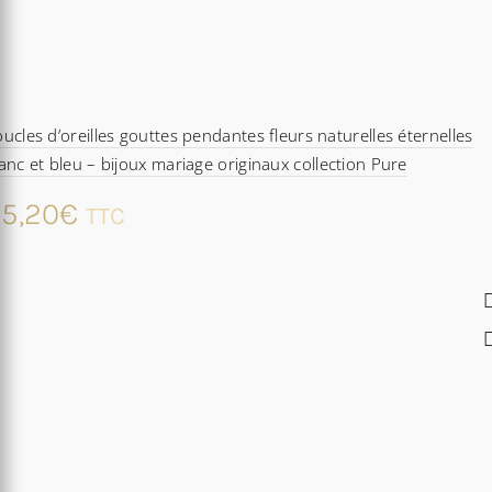
ucles d’oreilles gouttes pendantes fleurs naturelles éternelles
anc et bleu – bijoux mariage originaux collection Pure
5,20
€
TTC