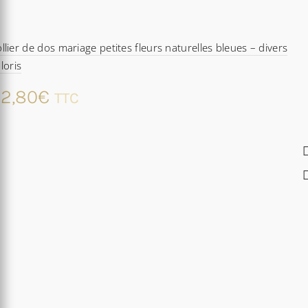
llier de dos mariage petites fleurs naturelles bleues – divers
loris
2,80
€
TTC