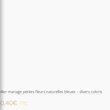
llier mariage petites fleurs naturelles bleues – divers coloris
0,40
€
TTC