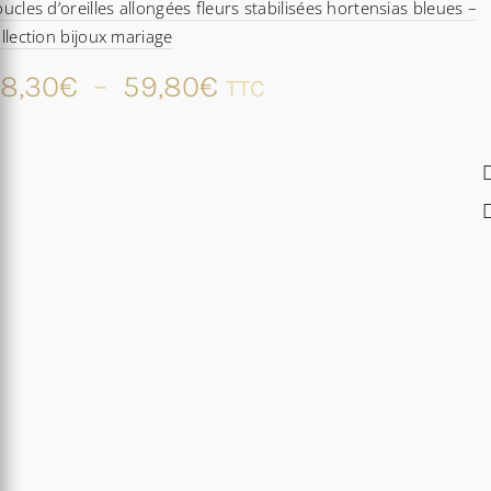
ucles d’oreilles allongées fleurs stabilisées hortensias bleues –
llection bijoux mariage
Plage
8,30
€
–
59,80
€
TTC
de
prix :
48,30€
à
59,80€