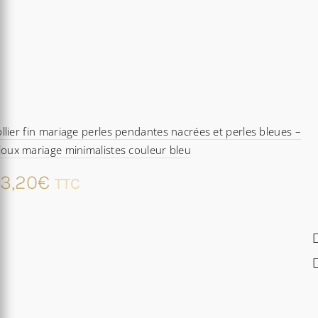
llier fin mariage perles pendantes nacrées et perles bleues –
joux mariage minimalistes couleur bleu
3,20
€
TTC