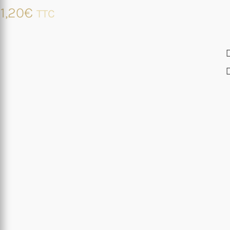
1,20
€
TTC