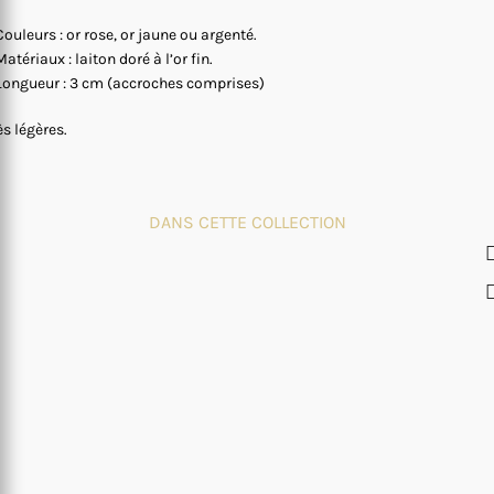
Couleurs : or rose, or jaune ou argenté.
Matériaux : laiton doré à l’or fin.
Longueur : 3 cm (accroches comprises)
ès légères.
DANS CETTE COLLECTION