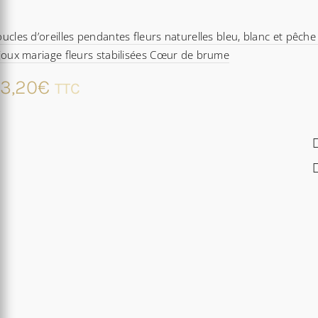
ucles d’oreilles pendantes fleurs naturelles bleu, blanc et pêche
joux mariage fleurs stabilisées Cœur de brume
3,20
€
TTC