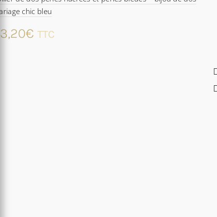
riage chic bleu
3,20
€
TTC