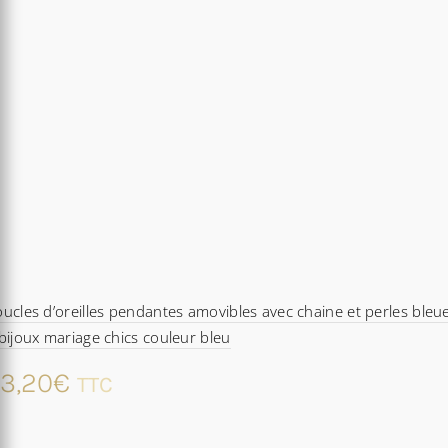
ucles d’oreilles pendantes amovibles avec chaine et perles bleu
bijoux mariage chics couleur bleu
3,20
€
TTC