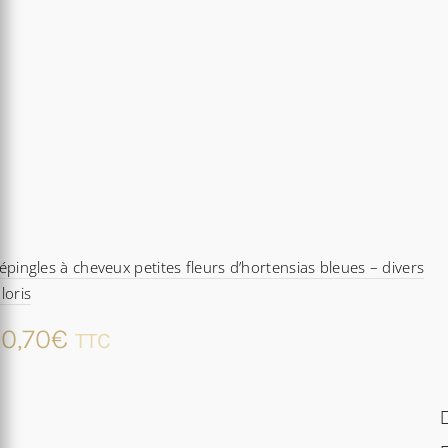
épingles à cheveux petites fleurs d’hortensias bleues – divers
loris
0,70
€
TTC