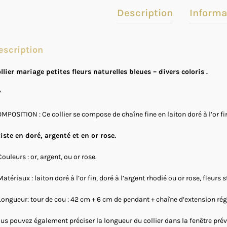
Description
Informa
escription
llier mariage petites fleurs naturelles bleues – divers coloris
.
*
MPOSITION : Ce collier se compose de chaîne fine en laiton doré à l’or fin
iste en doré, argenté et en or rose.
Couleurs : or, argent, ou or rose.
Matériaux : laiton doré à l’or fin, doré à l’argent rhodié ou or rose, fleurs 
Longueur: tour de cou : 42 cm + 6 cm de pendant + chaîne d’extension rég
us pouvez également préciser la longueur du collier dans la fenêtre prévu