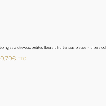
épingles à cheveux petites fleurs d’hortensias bleues – divers col
0,70
€
TTC