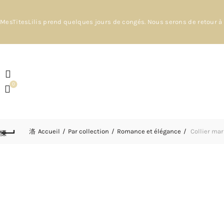
MesTitesLilis prend quelques jours de congés. Nous serons de retour à 
0
Accueil
Par collection
Romance et élégance
Collier mar