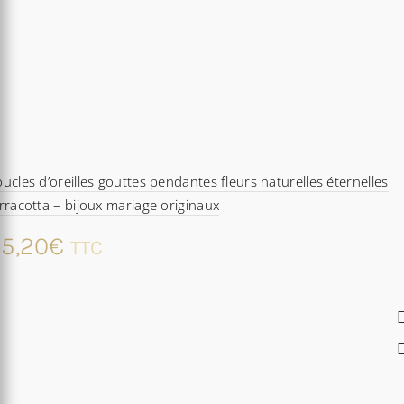
ucles d’oreilles gouttes pendantes fleurs naturelles éternelles
rracotta – bijoux mariage originaux
5,20
€
TTC