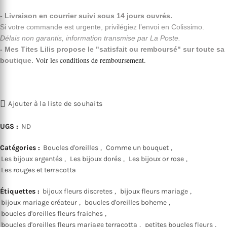
- Livraison en courrier suivi sous 14 jours ouvrés.
Si votre commande est urgente, privilégiez l’envoi en Colissimo.
Délais non garantis, information transmise par La Poste.
- Mes Tites Lilis propose le "satisfait ou remboursé" sur toute sa
Voir les
conditions de remboursement
.
boutique.
Ajouter à la liste de souhaits
UGS :
ND
Catégories :
Boucles d'oreilles
,
Comme un bouquet
,
Les bijoux argentés
,
Les bijoux dorés
,
Les bijoux or rose
,
Les rouges et terracotta
Étiquettes :
bijoux fleurs discretes
,
bijoux fleurs mariage
,
bijoux mariage créateur
,
boucles d'oreilles boheme
,
boucles d'oreilles fleurs fraiches
,
boucles d'oreilles fleurs mariage terracotta
,
petites boucles fleurs
,