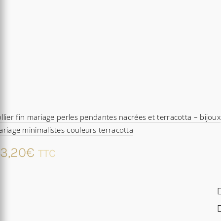
llier fin mariage perles pendantes nacrées et terracotta – bijoux
riage minimalistes couleurs terracotta
3,20
€
TTC