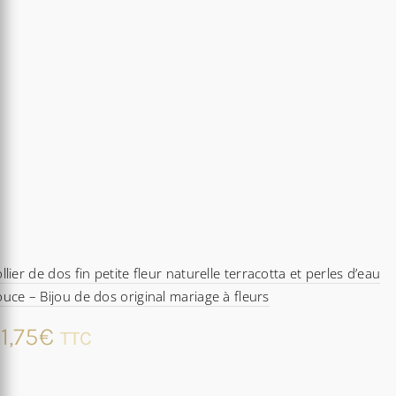
llier de dos fin petite fleur naturelle terracotta et perles d’eau
uce – Bijou de dos original mariage à fleurs
1,75
€
TTC