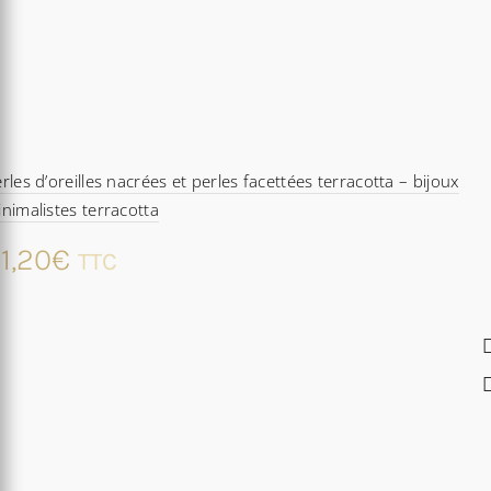
rles d’oreilles nacrées et perles facettées terracotta – bijoux
nimalistes terracotta
1,20
€
TTC