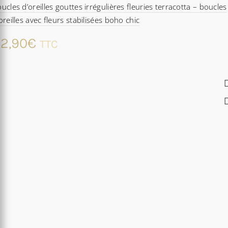
ucles d’oreilles gouttes irrégulières fleuries terracotta – boucles
oreilles avec fleurs stabilisées boho chic
2,90
€
TTC