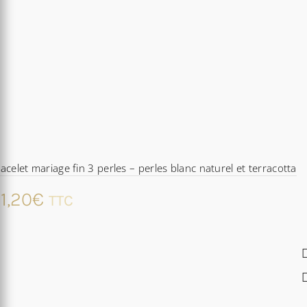
acelet mariage fin 3 perles – perles blanc naturel et terracotta
1,20
€
TTC