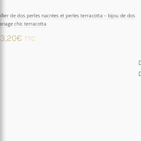
llier de dos perles nacrées et perles terracotta – bijou de dos
riage chic terracotta
3,20
€
TTC