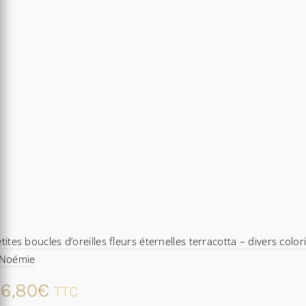
tites boucles d’oreilles fleurs éternelles terracotta – divers color
 Noémie
6,80
€
TTC