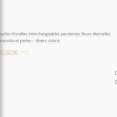
ucles d’oreilles interchangeables pendantes fleurs éternelles
rracotta et perles – divers coloris
0,60
€
TTC