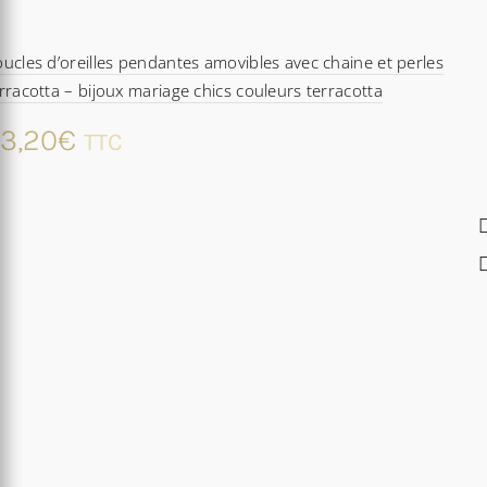
ucles d’oreilles pendantes amovibles avec chaine et perles
rracotta – bijoux mariage chics couleurs terracotta
3,20
€
TTC