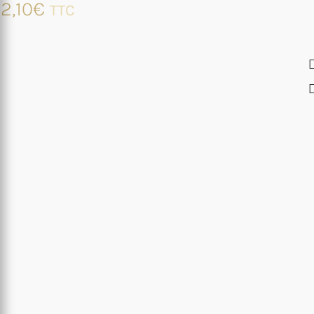
2,10
€
TTC