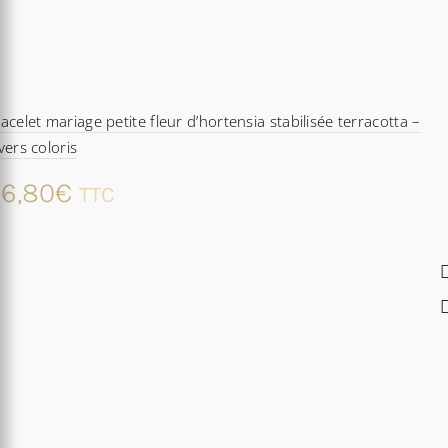
acelet mariage petite fleur d’hortensia stabilisée terracotta –
vers coloris
6,80
€
TTC