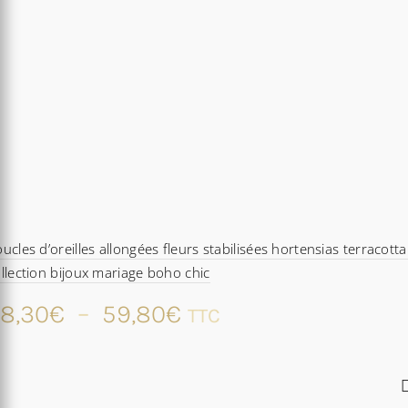
ucles d’oreilles allongées fleurs stabilisées hortensias terracotta
llection bijoux mariage boho chic
Plage
8,30
€
–
59,80
€
TTC
de
prix :