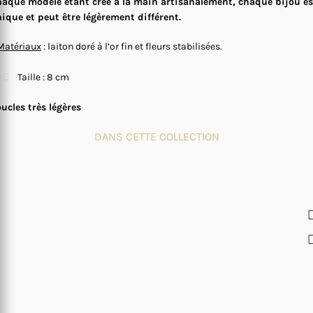
aque modèle étant créé à la main artisanalement, chaque bijou es
ique et peut être légèrement différent.
Matériaux
: laiton doré à l’or fin et fleurs stabilisées.
Taille : 8 cm
ucles très légères
DANS CETTE COLLECTION