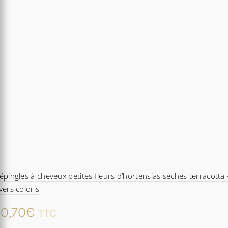
épingles à cheveux petites fleurs d’hortensias séchés terracotta 
vers coloris
0,70
€
TTC