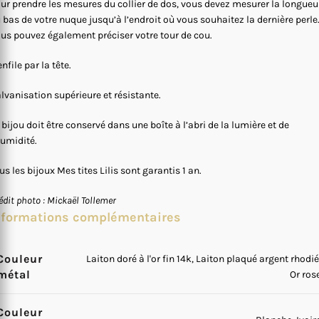
ur prendre les mesures du collier de dos, vous devez mesurer la longueu
 bas de votre nuque jusqu’à l’endroit où vous souhaitez la dernière perle
us pouvez également préciser votre tour de cou.
enfile par la tête.
lvanisation supérieure et résistante.
 bijou doit être conservé dans une boîte à l’abri de la lumière et de
humidité.
us les bijoux Mes tites Lilis sont garantis 1 an.
édit photo : Mickaël Tollemer
nformations complémentaires
Couleur
Laiton doré à l'or fin 14k, Laiton plaqué argent rhodié
métal
Or ros
Couleur