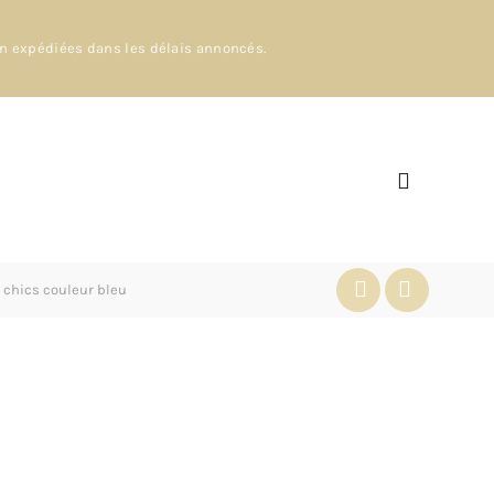
en expédiées dans les délais annoncés.
 chics couleur bleu