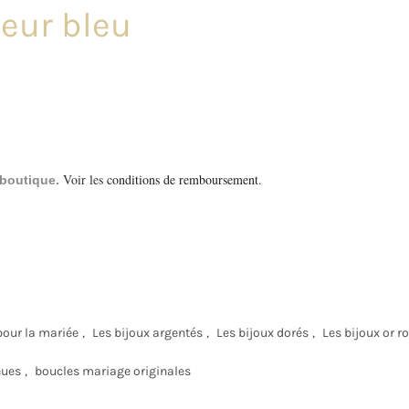
leur bleu
Voir les
conditions de remboursement
.
a boutique.
pour la mariée
,
Les bijoux argentés
,
Les bijoux dorés
,
Les bijoux or r
eues
,
boucles mariage originales