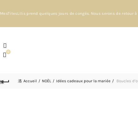
MesTitesLilis prend quelques jours de congés. Nous serons de retour à 
0
Accueil
NOËL
Idées cadeaux pour la mariée
Boucles d’o