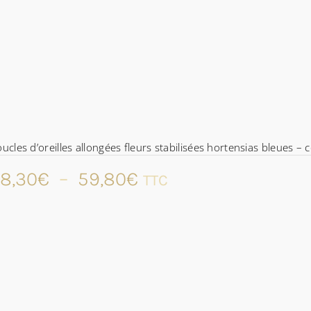
ucles d’oreilles allongées fleurs stabilisées hortensias bleues – 
Plage
8,30
€
–
59,80
€
TTC
de
prix :
48,30€
à