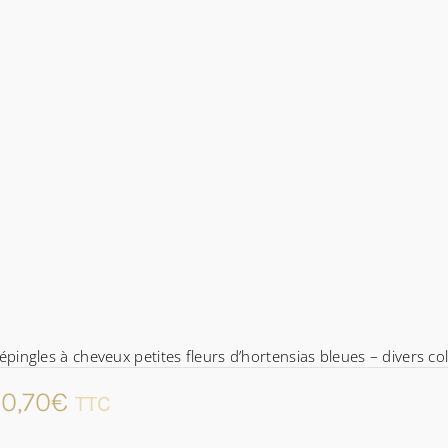
épingles à cheveux petites fleurs d’hortensias bleues – divers col
0,70
€
TTC