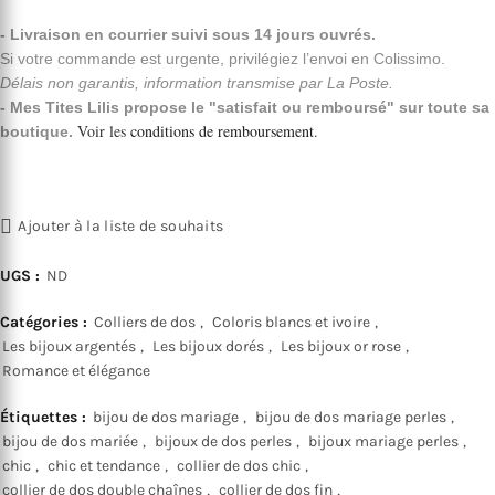
- Livraison en courrier suivi sous 14 jours ouvrés.
Si votre commande est urgente, privilégiez l’envoi en Colissimo.
Délais non garantis, information transmise par La Poste.
- Mes Tites Lilis propose le "satisfait ou remboursé" sur toute sa
Voir les
conditions de remboursement
.
boutique.
Ajouter à la liste de souhaits
UGS :
ND
Catégories :
Colliers de dos
,
Coloris blancs et ivoire
,
Les bijoux argentés
,
Les bijoux dorés
,
Les bijoux or rose
,
Romance et élégance
Étiquettes :
bijou de dos mariage
,
bijou de dos mariage perles
,
bijou de dos mariée
,
bijoux de dos perles
,
bijoux mariage perles
,
chic
,
chic et tendance
,
collier de dos chic
,
collier de dos double chaînes
,
collier de dos fin
,