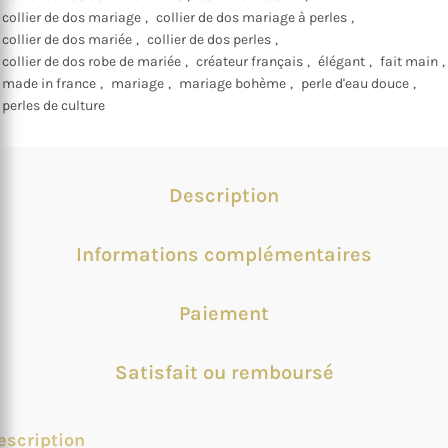
collier de dos mariage
,
collier de dos mariage à perles
,
collier de dos mariée
,
collier de dos perles
,
collier de dos robe de mariée
,
créateur français
,
élégant
,
fait main
,
made in france
,
mariage
,
mariage bohème
,
perle d'eau douce
,
perles de culture
Description
Informations complémentaires
Paiement
Satisfait ou remboursé
escription