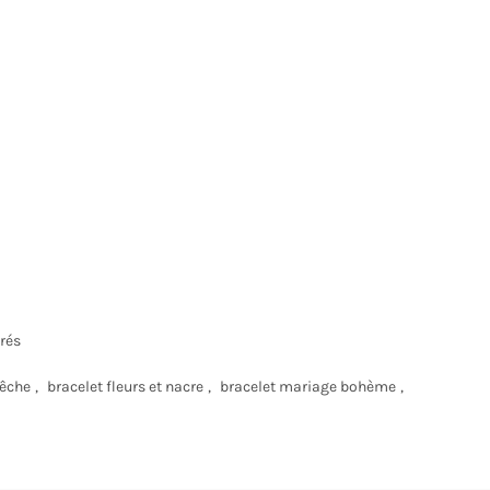
rés
pêche
,
bracelet fleurs et nacre
,
bracelet mariage bohème
,