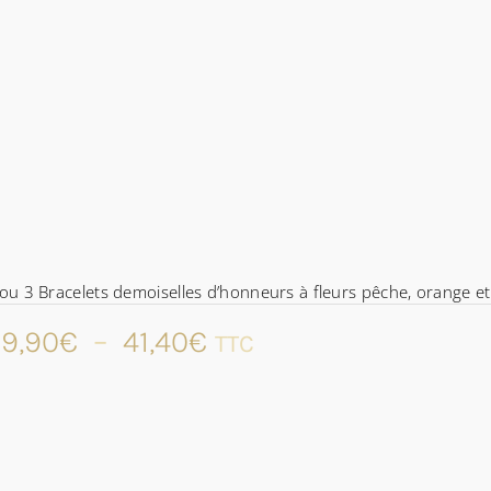
ou 3 Bracelets demoiselles d’honneurs à fleurs pêche, orange et 
Plage
9,90
€
–
41,40
€
TTC
de
prix :
29,90€