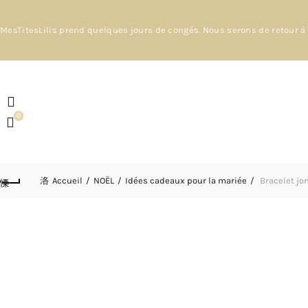
MesTitesLilis prend quelques jours de congés. Nous serons de retour à 
0
Accueil
NOËL
Idées cadeaux pour la mariée
Bracelet jon