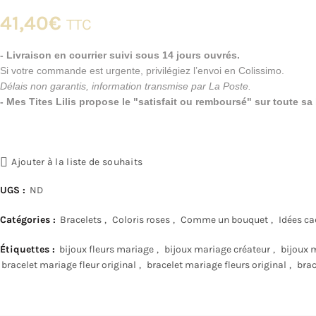
41,40
€
TTC
- Livraison en courrier suivi sous 14 jours ouvrés.
Si votre commande est urgente, privilégiez l’envoi en Colissimo.
Délais non garantis, information transmise par La Poste.
- Mes Tites Lilis propose le "satisfait ou remboursé" sur toute s
Ajouter à la liste de souhaits
UGS :
ND
Catégories :
Bracelets
,
Coloris roses
,
Comme un bouquet
,
Idées ca
Étiquettes :
bijoux fleurs mariage
,
bijoux mariage créateur
,
bijoux 
bracelet mariage fleur original
,
bracelet mariage fleurs original
,
brac