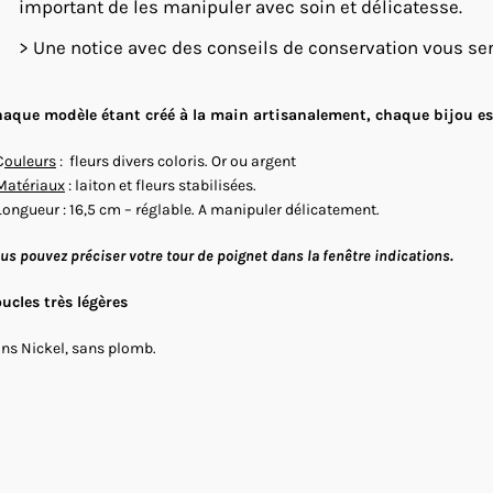
important de les manipuler avec soin et délicatesse.
> Une notice avec des conseils de conservation vous se
aque modèle étant créé à la main artisanalement, chaque bijou est
C
ouleurs
: fleurs divers coloris. Or ou argent
Matériaux
: laiton et fleurs stabilisées.
Longueur : 16,5 cm – réglable. A manipuler délicatement.
us pouvez préciser votre tour de poignet dans la fenêtre indications.
ucles très légères
ns Nickel, sans plomb.