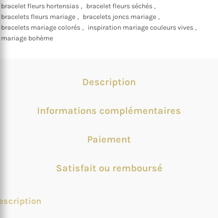
bracelet fleurs hortensias
,
bracelet fleurs séchés
,
bracelets fleurs mariage
,
bracelets joncs mariage
,
bracelets mariage colorés
,
inspiration mariage couleurs vives
,
mariage bohème
Description
Informations complémentaires
Paiement
Satisfait ou remboursé
escription