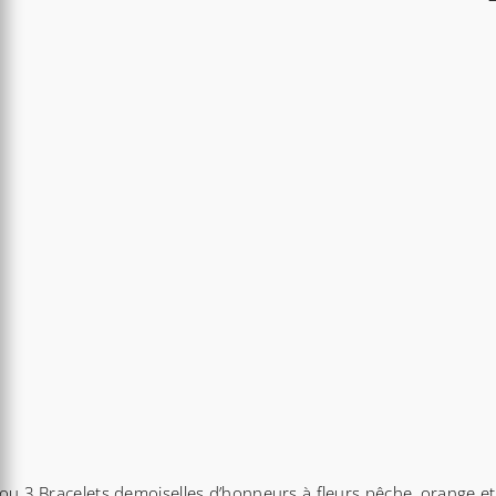
ou 3 Bracelets demoiselles d’honneurs à fleurs pêche, orange et