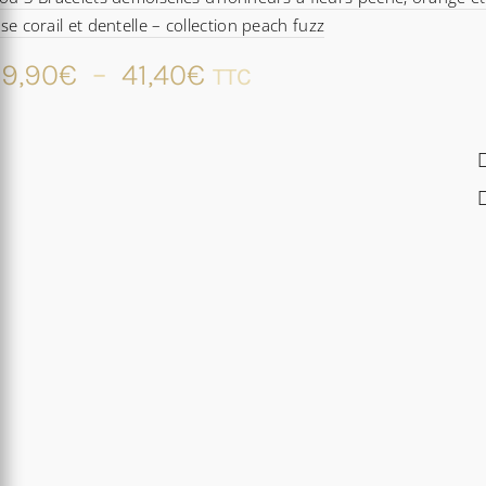
se corail et dentelle – collection peach fuzz
Plage
9,90
€
–
41,40
€
TTC
de
prix :
29,90€
à
41,40€