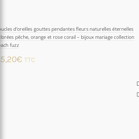
ucles d’oreilles gouttes pendantes fleurs naturelles éternelles
lorées pêche, orange et rose corail – bijoux mariage collection
each fuzz
5,20
€
TTC