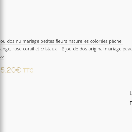
jou dos nu mariage petites fleurs naturelles colorées pêche,
ange, rose corail et cristaux – Bijou de dos original mariage pea
zz
5,20
€
TTC