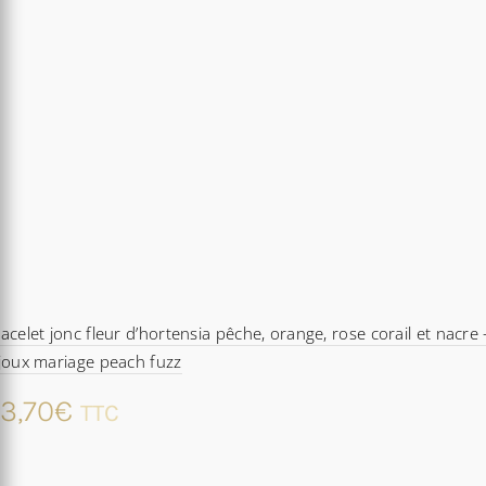
acelet jonc fleur d’hortensia pêche, orange, rose corail et nacre 
joux mariage peach fuzz
3,70
€
TTC