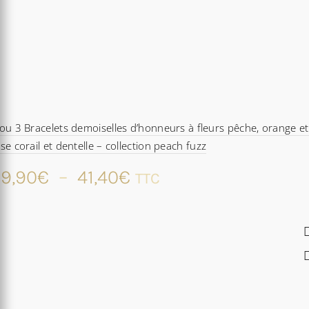
ou 3 Bracelets demoiselles d’honneurs à fleurs pêche, orange et
se corail et dentelle – collection peach fuzz
Plage
9,90
€
–
41,40
€
TTC
de
prix :
29,90€
à