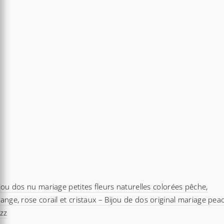
41,40€
jou dos nu mariage petites fleurs naturelles colorées pêche,
ange, rose corail et cristaux – Bijou de dos original mariage pea
zz