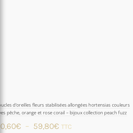
ucles d’oreilles fleurs stabilisées allongées hortensias couleurs
ves pêche, orange et rose corail – bijoux collection peach fuzz
Plage
0,60
€
–
59,80
€
TTC