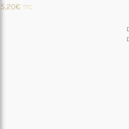
5,20
€
TTC