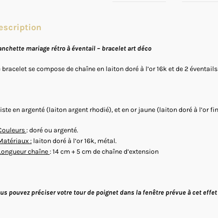
escription
nchette mariage rétro à éventail – bracelet art déco
 bracelet se compose de chaîne en laiton doré à l’or 16k et de 2 éventails 
iste en argenté (laiton argent rhodié), et en or jaune (laiton doré à l’or fi
Couleurs
: doré ou argenté.
Matériaux :
laiton doré à l’or 16k, métal.
Longueur chaîne
: 14 cm + 5 cm de chaîne d’extension
us pouvez préciser votre tour de poignet dans la fenêtre prévue à cet effet