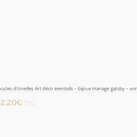
ucles d\’oreilles Art déco éventails – bijoux mariage gatsby – an
2,20
€
TTC