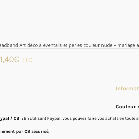
adband Art déco à éventails et perles couleur nude – mariage a
1,40
€
TTC
Informa
Couleur 
ypal / CB :
En utilisant Paypal, vous pouvez faire vos achats en toute 
iement par CB sécurisé.