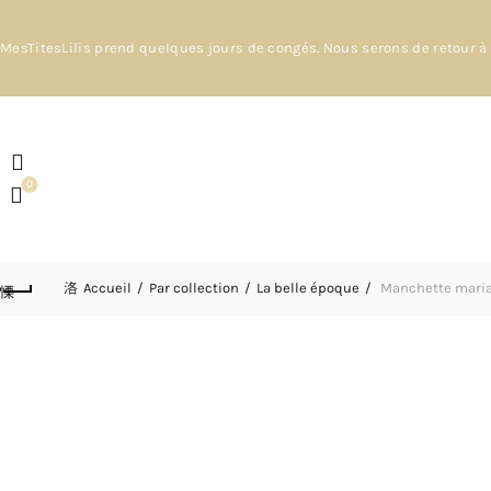
MesTitesLilis prend quelques jours de congés. Nous serons de retour à 
0
Accueil
Par collection
La belle époque
Manchette mariage