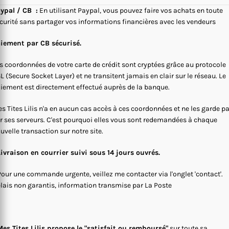
ypal / CB :
En utilisant Paypal, vous pouvez faire vos achats en toute
curité sans partager vos informations financières avec les vendeurs
iement par CB sécurisé.
s coordonnées de votre carte de crédit sont cryptées grâce au protocole
L (Secure Socket Layer) et ne transitent jamais en clair sur le réseau. Le
iement est directement effectué auprès de la banque.
s Tites Lilis n'a en aucun cas accès à ces coordonnées et ne les garde p
r ses serveurs. C'est pourquoi elles vous sont redemandées à chaque
uvelle transaction sur notre site.
Livraison en courrier suivi sous 14 jours ouvrés.
Pour une commande urgente, veillez me contacter via l'onglet 'contact'.
lais non garantis, information transmise par La Poste
es Tites Lilis propose le "satisfait ou remboursé"
sur toute sa