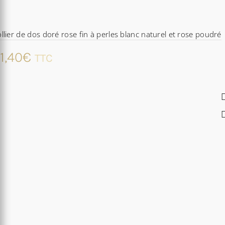
llier de dos doré rose fin à perles blanc naturel et rose poudré
1,40
€
TTC