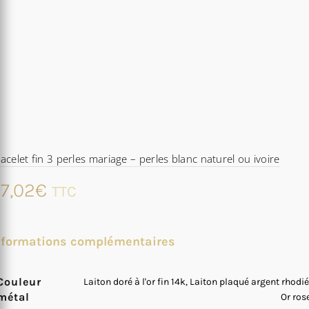
acelet fin 3 perles mariage – perles blanc naturel ou ivoire
7,02
€
TTC
nformations complémentaires
Couleur
Laiton doré à l'or fin 14k, Laiton plaqué argent rhodié
métal
Or ros