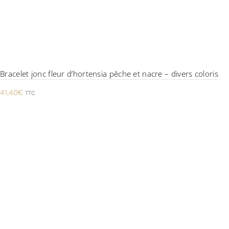
Bracelet jonc fleur d’hortensia pêche et nacre – divers coloris
41,40
€
TTC