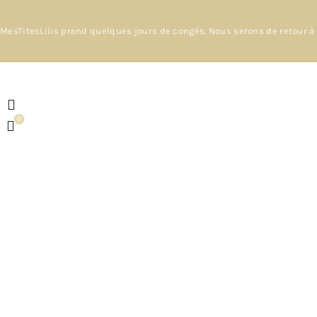
MesTitesLilis prend quelques jours de congés. Nous serons de retour à 
0