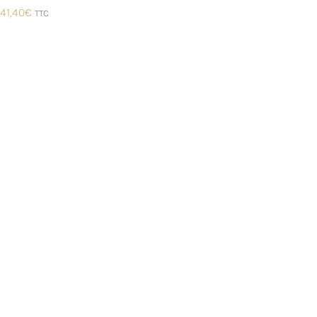
41,40
€
TTC