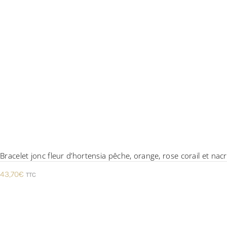
Bracelet jonc fleur d’hortensia pêche, orange, rose corail et na
43,70
€
TTC