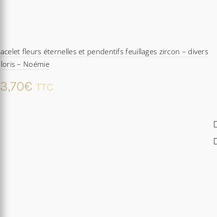
acelet fleurs éternelles et pendentifs feuillages zircon – divers
loris – Noémie
3,70
€
TTC