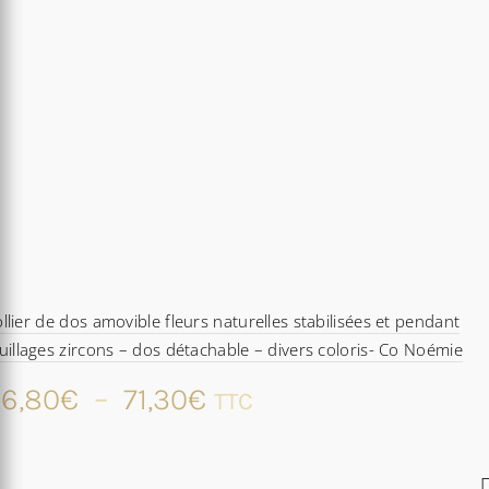
llier de dos amovible fleurs naturelles stabilisées et pendant
uillages zircons – dos détachable – divers coloris- Co Noémie
Plage
6,80
€
–
71,30
€
TTC
de