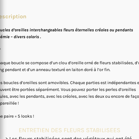
escription
ucles d’oreilles interchangeables fleurs éternelles créoles ou pendants
émie – divers coloris .
*
aque boucle se compose d’un clou d’oreille orné de fleurs stabilisées, d
ng pendant et d’un anneau texturé en laiton doré à l’or fin.
s boucles d’oreilles sont amovibles. Chaque parties est indépendantes e
uvent être portées séparément. Vous pouvez porter les perles d’oreilles
ules, avec les pendants, avec les créoles, avec les deux ou encore de faç
pareillée !
e paire = 5 looks !
ENTRETIEN DES FLEURS STABILISEES
> Les fleurs stabilisées sont des végétaux qui ont été