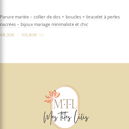
Parure mariée – collier de dos + boucles + bracelet à perles
nacrées – bijoux mariage minimaliste et chic
Plage
48,30
€
–
105,80
€
TTC
de
prix :
48,30€
à
105,80€