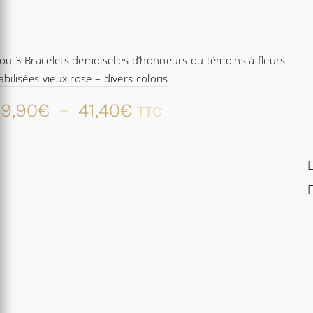
ou 3 Bracelets demoiselles d’honneurs ou témoins à fleurs
abilisées vieux rose – divers coloris
Plage
9,90
€
–
41,40
€
TTC
de
prix :
29,90€
à
41,40€