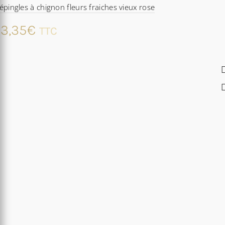
épingles à chignon fleurs fraiches vieux rose
3,35
€
TTC