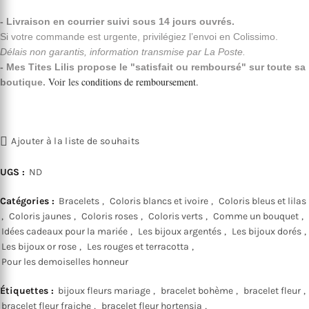
- Livraison en courrier suivi sous 14 jours ouvrés.
Si votre commande est urgente, privilégiez l’envoi en Colissimo.
Délais non garantis, information transmise par La Poste.
- Mes Tites Lilis propose le "satisfait ou remboursé" sur toute sa
Voir les
conditions de remboursement
.
boutique.
Ajouter à la liste de souhaits
UGS :
ND
Catégories :
Bracelets
,
Coloris blancs et ivoire
,
Coloris bleus et lilas
,
Coloris jaunes
,
Coloris roses
,
Coloris verts
,
Comme un bouquet
,
Idées cadeaux pour la mariée
,
Les bijoux argentés
,
Les bijoux dorés
,
Les bijoux or rose
,
Les rouges et terracotta
,
Pour les demoiselles honneur
Étiquettes :
bijoux fleurs mariage
,
bracelet bohème
,
bracelet fleur
,
bracelet fleur fraiche
,
bracelet fleur hortensia
,