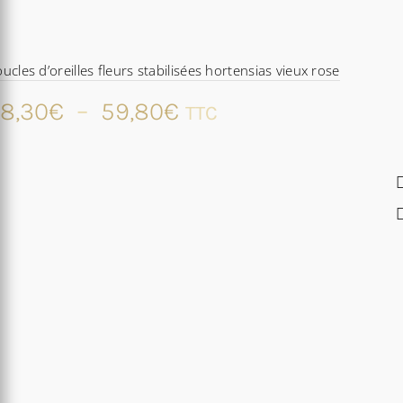
ucles d’oreilles fleurs stabilisées hortensias vieux rose
Plage
8,30
€
–
59,80
€
TTC
de
prix :
48,30€
à
59,80€