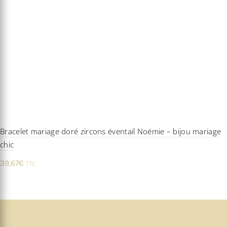
Bracelet mariage doré zircons éventail Noémie – bijou mariage
chic
39,67
€
TTC