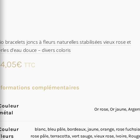
io bracelets joncs à fleurs naturelles stabilisées vieux rose et
rles d’eau douce – divers coloris
4,05
€
TTC
nformations complémentaires
Couleur
Or rose, Or jaune, Argen
métal
Couleur
blanc, bleu pâle, bordeaux, jaune, orange, rose fuchsia
fleurs
rose pâle, terracotta, vert sauge, vieux rose, Ivoire, Roug