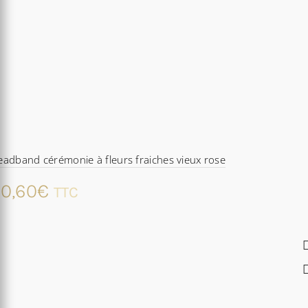
adband cérémonie à fleurs fraiches vieux rose
0,60
€
TTC