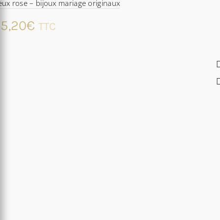
eux rose – bijoux mariage originaux
5,20
€
TTC