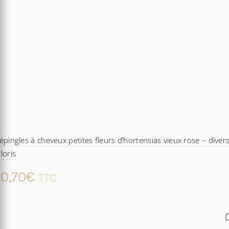
épingles à cheveux petites fleurs d’hortensias vieux rose – diver
loris
0,70
€
TTC