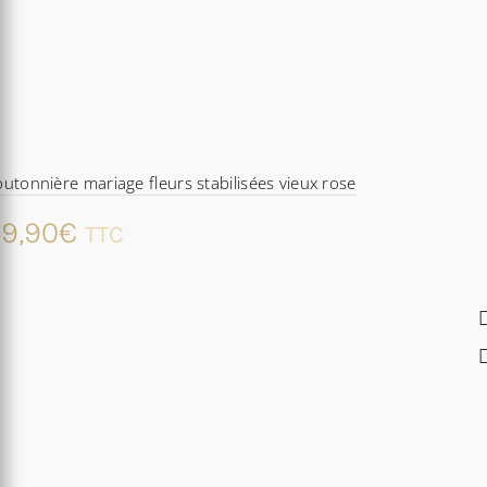
utonnière mariage fleurs stabilisées vieux rose
9,90
€
TTC