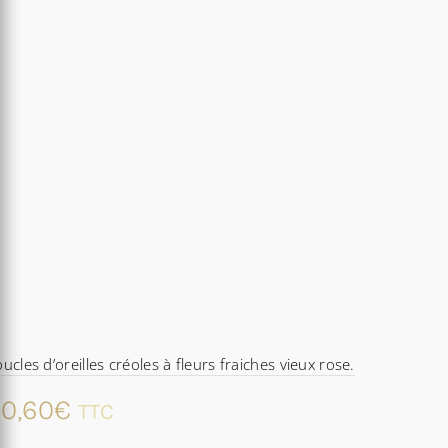
ucles d’oreilles créoles à fleurs fraiches vieux rose.
0,60
€
TTC