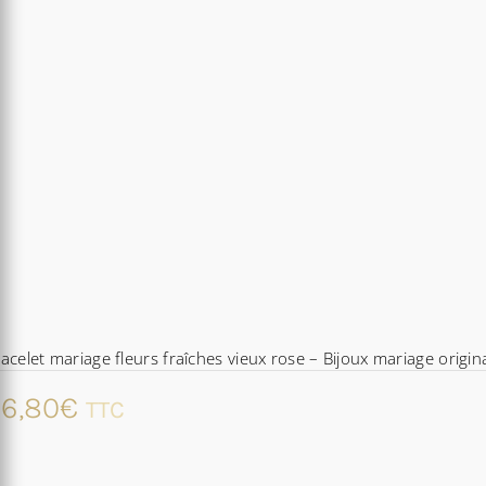
acelet mariage fleurs fraîches vieux rose – Bijoux mariage origin
6,80
€
TTC