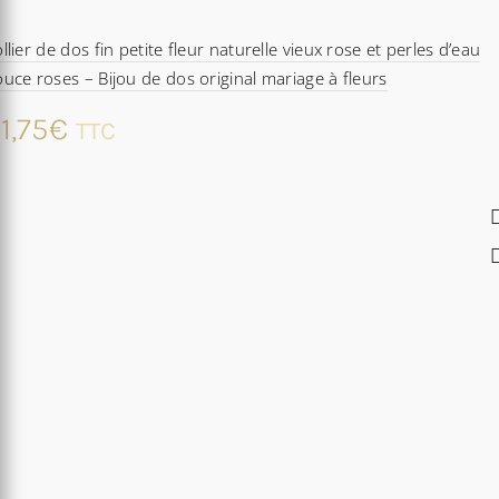
llier de dos fin petite fleur naturelle vieux rose et perles d’eau
uce roses – Bijou de dos original mariage à fleurs
1,75
€
TTC