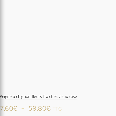
Peigne à chignon fleurs fraiches vieux rose
Plage
7,60
€
–
59,80
€
TTC