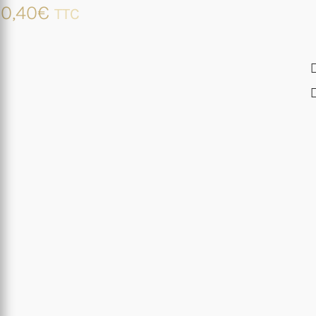
0,40
€
TTC