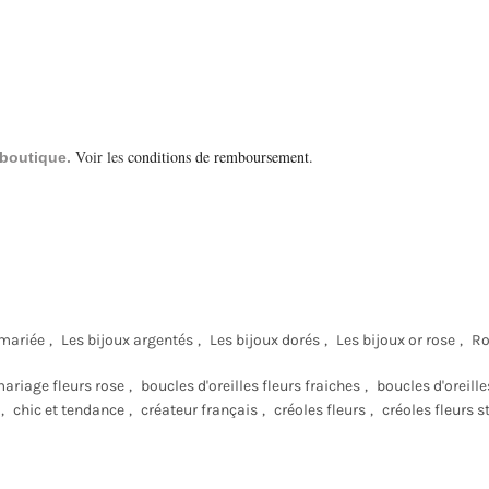
Voir les
conditions de remboursement
.
a boutique.
 mariée
,
Les bijoux argentés
,
Les bijoux dorés
,
Les bijoux or rose
,
Ro
mariage fleurs rose
,
boucles d'oreilles fleurs fraiches
,
boucles d'oreille
,
chic et tendance
,
créateur français
,
créoles fleurs
,
créoles fleurs s