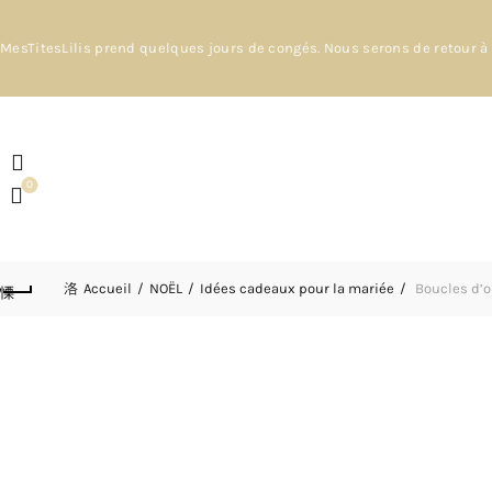
MesTitesLilis prend quelques jours de congés. Nous serons de retour à 
0
Accueil
NOËL
Idées cadeaux pour la mariée
Boucles d’or