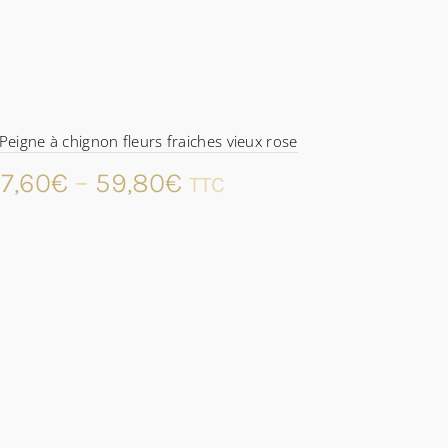
Peigne à chignon fleurs fraiches vieux rose
7,60
€
–
59,80
€
TTC