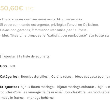
50,60
€
TTC
- Livraison en courrier suivi sous 14 jours ouvrés.
Si votre commande est urgente, privilégiez l’envoi en Colissimo.
Délais non garantis, information transmise par La Poste.
- Mes Tites Lilis propose le "satisfait ou remboursé" sur toute s
Ajouter à la liste de souhaits
UGS :
ND
Catégories :
Boucles d'oreilles
,
Coloris roses
,
Idées cadeaux pour la
Étiquettes :
bijoux fleurs mariage
,
bijoux mariage créateur
,
bijoux 
boucles d'oreilles mariage fleurs or rose
,
boucles d'oreilles modulable
made in france
,
mariage bohème