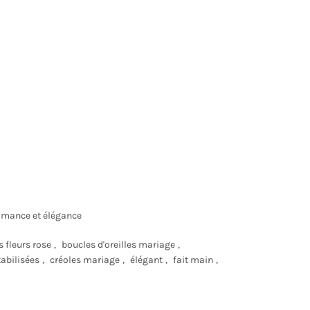
mance et élégance
s fleurs rose
,
boucles d'oreilles mariage
,
tabilisées
,
créoles mariage
,
élégant
,
fait main
,