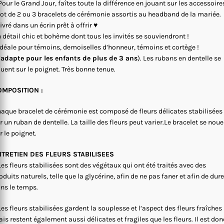
Pour le Grand Jour, faîtes toute la différence en jouant sur les accessoires
ot de 2 ou 3 bracelets de cérémonie assortis au headband de la mariée.
ivré dans un écrin prêt à offrir ♥
 détail chic et bohème dont tous les invités se souviendront !
idéale pour témoins, demoiselles d’honneur, témoins et cortège !
’adapte pour les enfants de plus de 3 ans
). Les rubans en dentelle se
uent sur le poignet. Très bonne tenue.
OMPOSITION :
aque bracelet de cérémonie est composé de fleurs délicates stabilisées
r un ruban de dentelle. La taille des fleurs peut varier.Le bracelet se noue
r le poignet.
NTRETIEN DES FLEURS STABILISEES
Les fleurs stabilisées sont des végétaux qui ont été traités avec des
oduits naturels, telle que la glycérine, afin de ne pas faner et afin de dure
ns le temps.
Les fleurs stabilisées gardent la souplesse et l’aspect des fleurs fraîches
is restent également aussi délicates et fragiles que les fleurs. Il est don