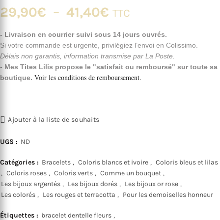
Plage
29,90
€
–
41,40
€
TTC
de
- Livraison en courrier suivi sous 14 jours ouvrés.
Si votre commande est urgente, privilégiez l’envoi en Colissimo.
prix :
Délais non garantis, information transmise par La Poste.
- Mes Tites Lilis propose le "satisfait ou remboursé" sur toute sa
29,90€
Voir les
conditions de remboursement
.
boutique.
à
41,40€
Ajouter à la liste de souhaits
UGS :
ND
Catégories :
Bracelets
,
Coloris blancs et ivoire
,
Coloris bleus et lilas
,
Coloris roses
,
Coloris verts
,
Comme un bouquet
,
Les bijoux argentés
,
Les bijoux dorés
,
Les bijoux or rose
,
Les colorés
,
Les rouges et terracotta
,
Pour les demoiselles honneur
Étiquettes :
bracelet dentelle fleurs
,