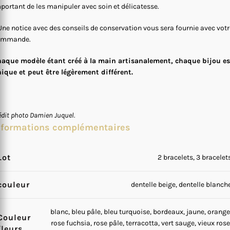
portant de les manipuler avec soin et délicatesse.
Une notice avec des conseils de conservation vous sera fournie avec votr
ommande.
aque modèle étant créé à la main artisanalement, chaque bijou es
ique et peut être légèrement différent.
édit photo Damien Juquel.
nformations complémentaires
Lot
2 bracelets, 3 bracelet
couleur
dentelle beige, dentelle blanch
blanc, bleu pâle, bleu turquoise, bordeaux, jaune, orange
Couleur
rose fuchsia, rose pâle, terracotta, vert sauge, vieux rose
fleurs