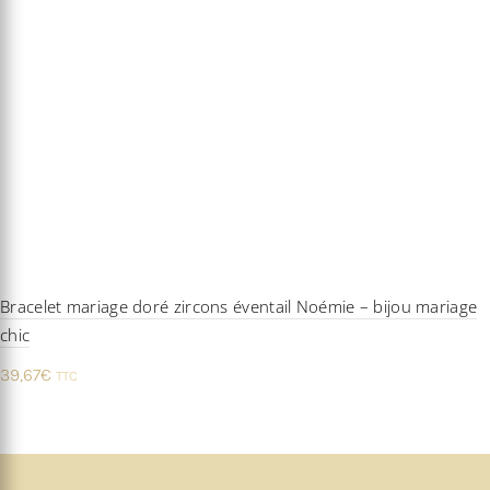
Bracelet mariage doré zircons éventail Noémie – bijou mariage
chic
39,67
€
TTC