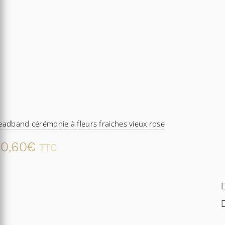
adband cérémonie à fleurs fraiches vieux rose
0,60
€
TTC