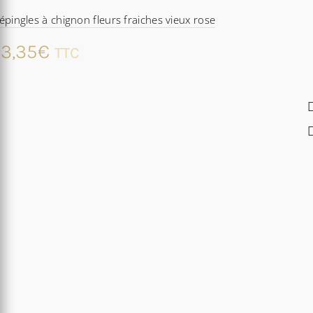
épingles à chignon fleurs fraiches vieux rose
3,35
€
TTC