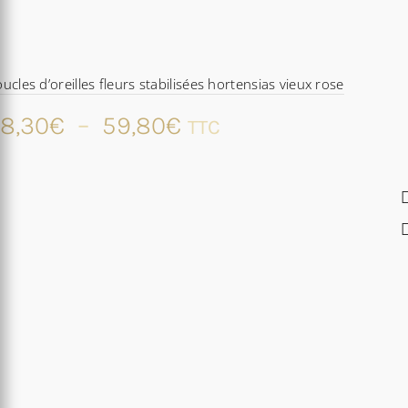
ucles d’oreilles fleurs stabilisées hortensias vieux rose
Plage
8,30
€
–
59,80
€
TTC
de
prix :
48,30€
à
59,80€