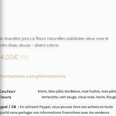
io bracelets joncs à fleurs naturelles stabilisées vieux rose et
rles d’eau douce – divers coloris
4,05
€
TTC
nformations complémentaires
Couleur
blanc, bleu pâle, bordeaux, rose fushia, rose pâle
fleurs
terracotta, vert sauge, vieux rose, Ivoire, Roug
ypal / CB :
En utilisant Paypal, vous pouvez faire vos achats en toute
curité sans partager vos informations financières avec les vendeurs