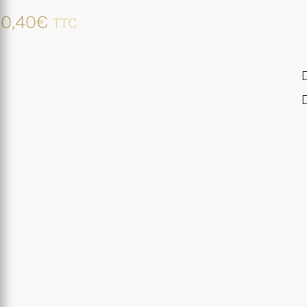
0,40
€
TTC