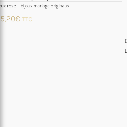
eux rose – bijoux mariage originaux
5,20
€
TTC