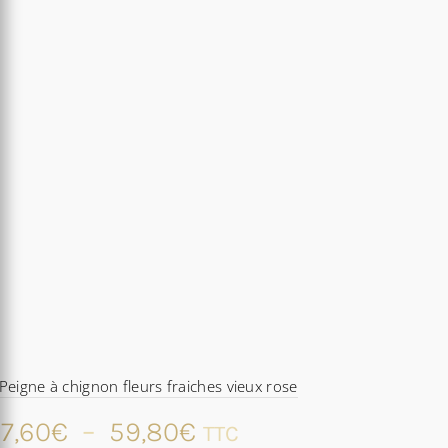
Peigne à chignon fleurs fraiches vieux rose
Plage
7,60
€
–
59,80
€
TTC