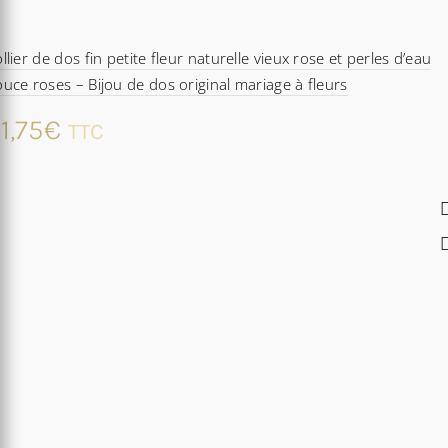
llier de dos fin petite fleur naturelle vieux rose et perles d’eau
uce roses – Bijou de dos original mariage à fleurs
1,75
€
TTC