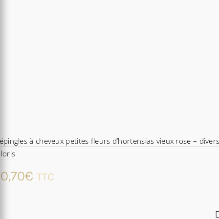
épingles à cheveux petites fleurs d’hortensias vieux rose – diver
loris
0,70
€
TTC