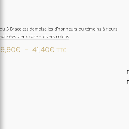
ou 3 Bracelets demoiselles d’honneurs ou témoins à fleurs
abilisées vieux rose – divers coloris
Plage
9,90
€
–
41,40
€
TTC
de
prix :
29,90€
à
41,40€