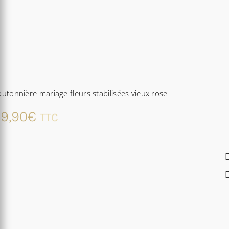
utonnière mariage fleurs stabilisées vieux rose
9,90
€
TTC