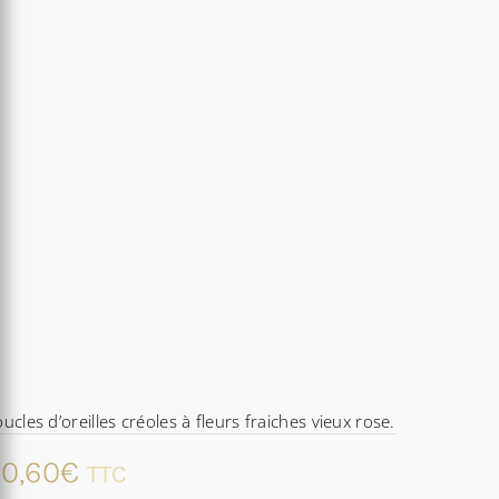
ucles d’oreilles créoles à fleurs fraiches vieux rose.
0,60
€
TTC