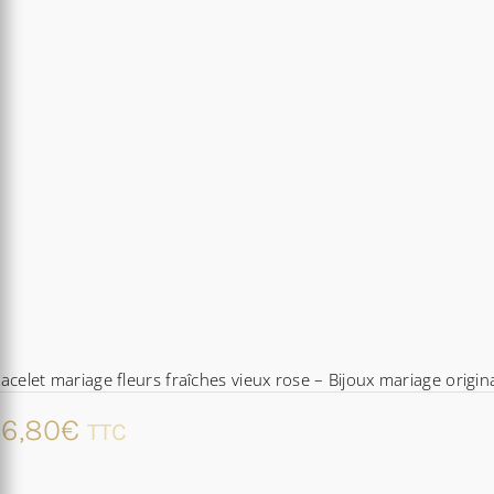
acelet mariage fleurs fraîches vieux rose – Bijoux mariage origin
6,80
€
TTC