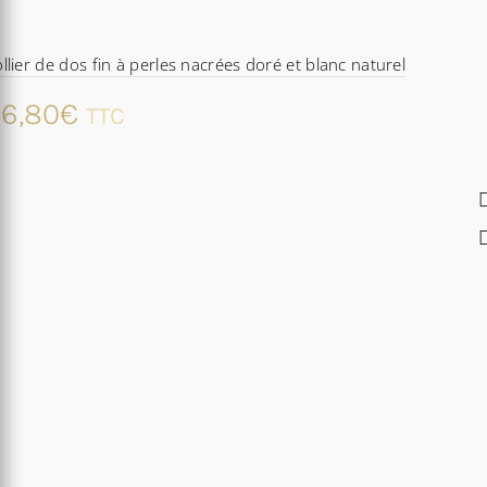
llier de dos fin à perles nacrées doré et blanc naturel
6,80
€
TTC