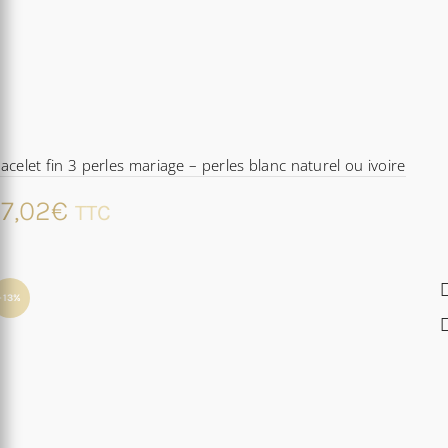
acelet fin 3 perles mariage – perles blanc naturel ou ivoire
7,02
€
TTC
-13%