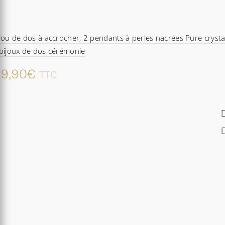
jou de dos à accrocher, 2 pendants à perles nacrées Pure crysta
bijoux de dos cérémonie
9,90
€
TTC