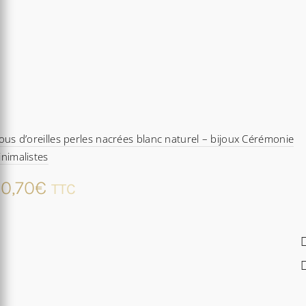
ous d’oreilles perles nacrées blanc naturel – bijoux Cérémonie
nimalistes
0,70
€
TTC