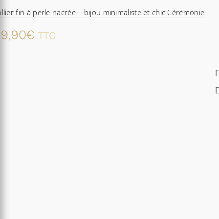
llier fin à perle nacrée – bijou minimaliste et chic Cérémonie
9,90
€
TTC