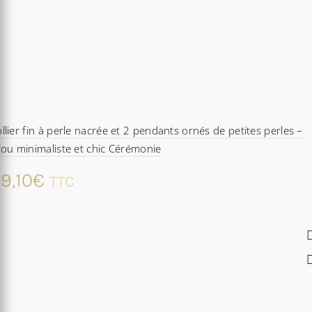
llier fin à perle nacrée et 2 pendants ornés de petites perles –
jou minimaliste et chic Cérémonie
9,10
€
TTC