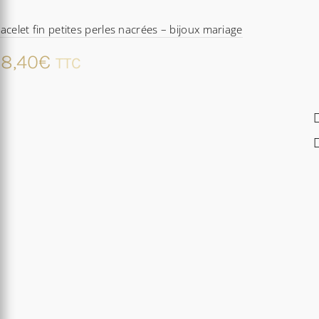
acelet fin petites perles nacrées – bijoux mariage
8,40
€
TTC