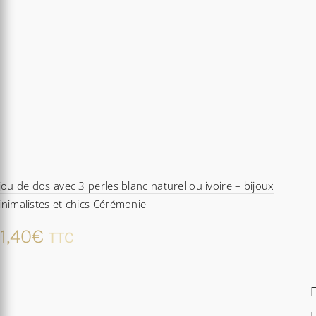
jou de dos avec 3 perles blanc naturel ou ivoire – bijoux
nimalistes et chics Cérémonie
1,40
€
TTC