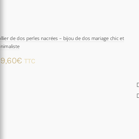
llier de dos perles nacrées – bijou de dos mariage chic et
nimaliste
9,60
€
TTC