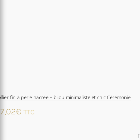
llier fin à perle nacrée – bijou minimaliste et chic Cérémonie
7,02
€
TTC