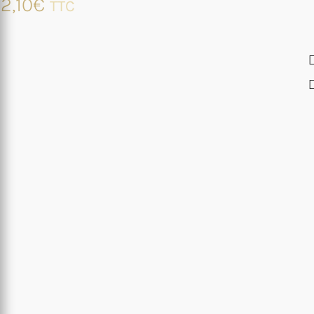
2,10
€
TTC