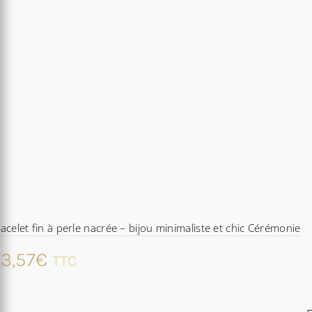
acelet fin à perle nacrée – bijou minimaliste et chic Cérémonie
3,57
€
TTC