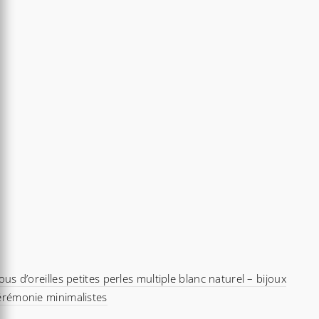
ous d’oreilles petites perles multiple blanc naturel – bijoux
érémonie minimalistes