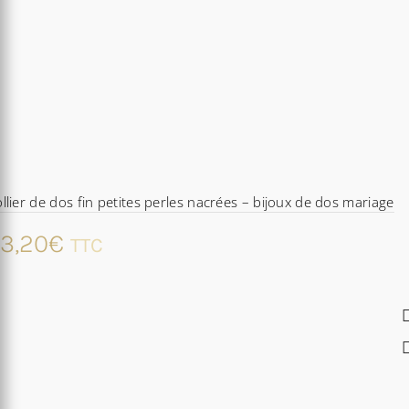
llier de dos fin petites perles nacrées – bijoux de dos mariage
3,20
€
TTC