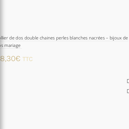
llier de dos double chaines perles blanches nacrées – bijoux de
os mariage
8,30
€
TTC