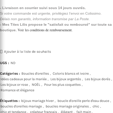
- Livraison en courrier suivi sous 14 jours ouvrés.
Si votre commande est urgente, privilégiez l’envoi en Colissimo.
Délais non garantis, information transmise par La Poste.
- Mes Tites Lilis propose le "satisfait ou remboursé" sur toute sa
Voir les
conditions de remboursement
.
boutique.
Ajouter à la liste de souhaits
UGS :
ND
Catégories :
Boucles d'oreilles
,
Coloris blancs et ivoire
,
Idées cadeaux pour la mariée
,
Les bijoux argentés
,
Les bijoux dorés
,
Les bijoux or rose
,
NOËL
,
Pour les plus coquettes
,
Romance et élégance
Étiquettes :
bijoux mariage hiver
,
boucle d'oreille perle d'eau douce
,
boucles d'oreilles mariage
,
boucles mariage originales
,
chic
,
chic et tendance
,
créateur français
,
élégant
,
fait main
,