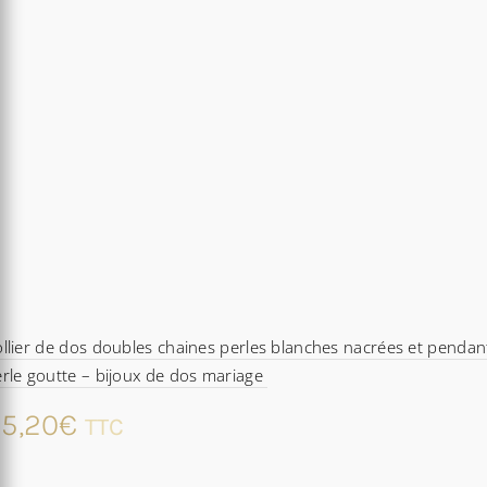
llier de dos doubles chaines perles blanches nacrées et pendan
rle goutte – bijoux de dos mariage
5,20
€
TTC