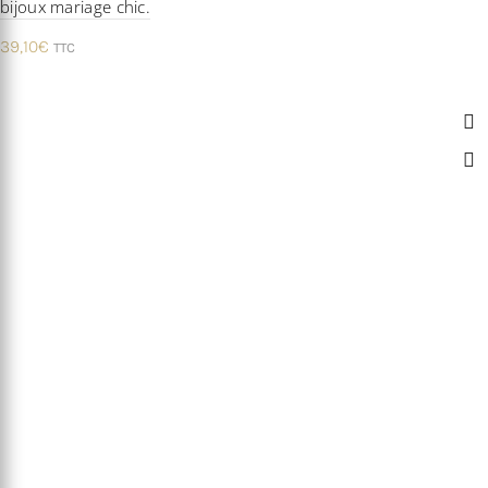
bijoux mariage chic.
39,10
€
TTC