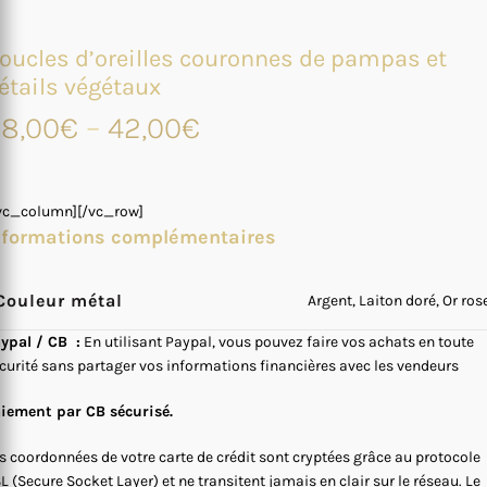
oucles d’oreilles couronnes de pampas et
étails végétaux
8,00
€
–
42,00
€
vc_column][/vc_row]
nformations complémentaires
Couleur métal
Argent, Laiton doré, Or ros
ypal / CB :
En utilisant Paypal, vous pouvez faire vos achats en toute
curité sans partager vos informations financières avec les vendeurs
iement par CB sécurisé.
s coordonnées de votre carte de crédit sont cryptées grâce au protocole
L (Secure Socket Layer) et ne transitent jamais en clair sur le réseau. Le