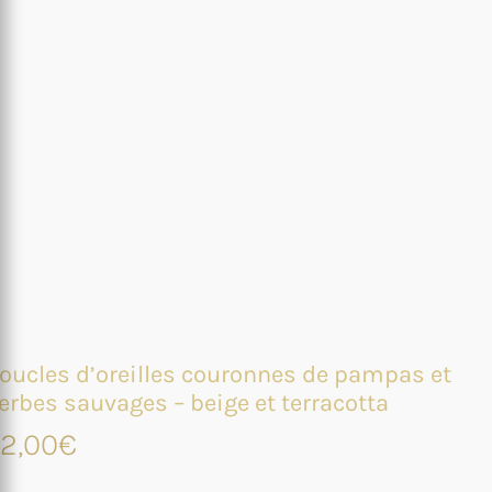
oucles d’oreilles couronnes de pampas et
erbes sauvages – beige et terracotta
2,00
€