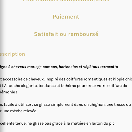
Paiement
Satisfait ou remboursé
escription
igne à cheveux mariage pampas, hortensias et végétaux terracotta
t accessoire de cheveux, inspiré des coiffures romantiques et hippie chic
t LA touche élégante, tendance et bohème pour orner votre coiffure de
rémonie !
ès facile à utiliser : se glisse simplement dans un chignon, une tresse ou
r une mèche relevée.
cellente tenue, ne glisse pas grâce à la matière en laiton du pic.