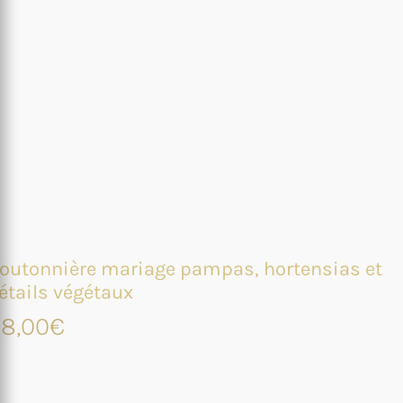
outonnière mariage pampas, hortensias et
étails végétaux
8,00
€