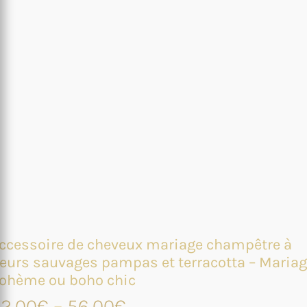
ccessoire de cheveux mariage champêtre à
leurs sauvages pampas et terracotta – Maria
ohème ou boho chic
2,00
€
–
56,00
€