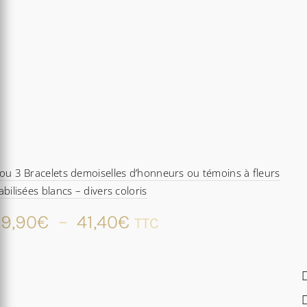
ou 3 Bracelets demoiselles d’honneurs ou témoins à fleurs
abilisées blancs – divers coloris
Plage
9,90
€
–
41,40
€
TTC
de
prix :