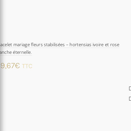
acelet mariage fleurs stabilisées – hortensias ivoire et rose
anche éternelle.
9,67
€
TTC