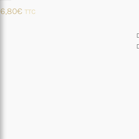
6,80
€
TTC