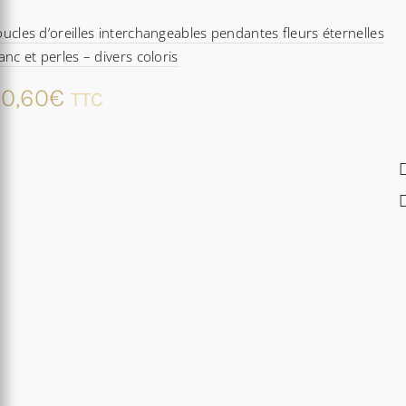
ucles d’oreilles interchangeables pendantes fleurs éternelles
anc et perles – divers coloris
0,60
€
TTC