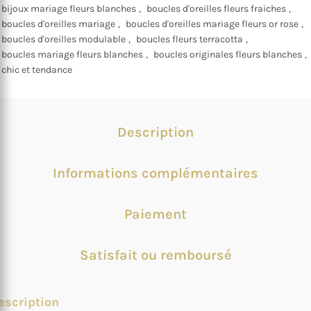
bijoux mariage fleurs blanches
,
boucles d'oreilles fleurs fraiches
,
boucles d'oreilles mariage
,
boucles d'oreilles mariage fleurs or rose
,
boucles d'oreilles modulable
,
boucles fleurs terracotta
,
boucles mariage fleurs blanches
,
boucles originales fleurs blanches
,
chic et tendance
Description
Informations complémentaires
Paiement
Satisfait ou remboursé
escription