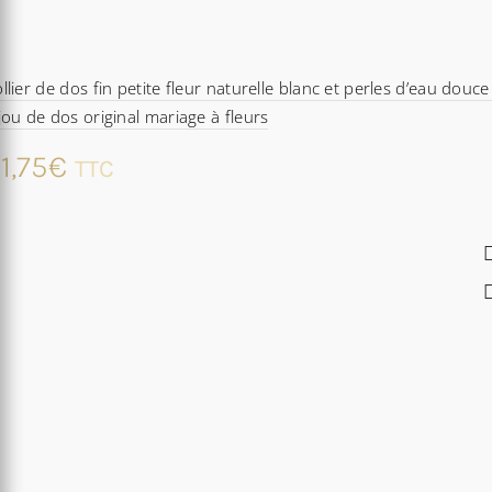
llier de dos fin petite fleur naturelle blanc et perles d’eau douce
jou de dos original mariage à fleurs
1,75
€
TTC