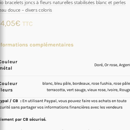
io bracelets joncs à fleurs naturelles stabilisées blanc et perles
eau douce – divers coloris
4,05
€
TTC
nformations complémentaires
Couleur
Doré, Or rose, Argen
métal
Couleur
blanc, bleu pâle, bordeaux, rose fushia, rose pâle
fleurs
terracotta, vert sauge, vieux rose, Ivoire, Roug
ypal / CB :
En utilisant Paypal, vous pouvez faire vos achats en toute
curité sans partager vos informations financières avec les vendeurs
iement par CB sécurisé.