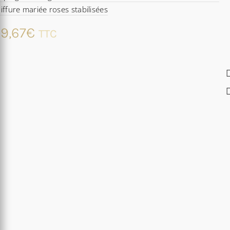
iffure mariée roses stabilisées
9,67
€
TTC