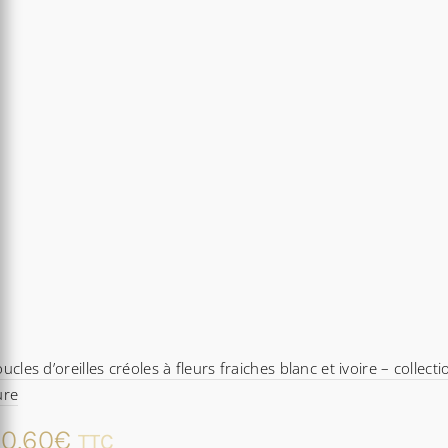
59,80€
ucles d’oreilles créoles à fleurs fraiches blanc et ivoire – collecti
ure
0,60
€
TTC