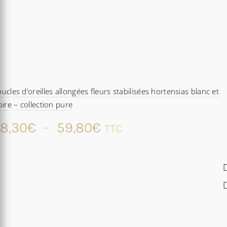
ucles d’oreilles allongées fleurs stabilisées hortensias blanc et
oire – collection pure
Plage
8,30
€
–
59,80
€
TTC
de
prix :
48,30€
à