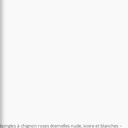
29,90€
à
41,40€
épingles à chignon roses éternelles nude, ivoire et blanches –