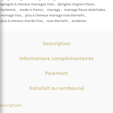
epingles à cheveux mariages lilas
,
épingles chignon fleurs
,
hortensia
,
made in france
,
mariage
,
mariage fleurs stabilisées
,
mariage lilas
,
pics à cheveux mariage rose éternelle
,
pics à cheveux mariée lilas
,
rose éternelle
,
tendance
Description
Informations complémentaires
Paiement
Satisfait ou remboursé
escription