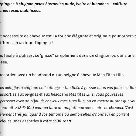
épingles à chignon roses éternelles nude, ivoire et blanches – coiffure
riée roses stabilisées.
*
t accessoire de cheveux est LA touche élégante et originale pour orner v
iffures en un tour d’épingle !
ès facile à utiliser
: se ‘glisse” simplement dans un chignon ou dans une
esse.
accorder avec un headband ou un peigne à cheveux Mes Tites Lilis.
les épingles à chignon en feuillages stabilisés à glisser dans vos jolies coiffu
 assorties aux peignes et aux headband Mes tites Lilis. Vous pouvez les
perposer avec un bijou de cheveux mes tites lilis, ou en mettre autant que vo
 souhaitez (3-5- 10…) pour en faire un magnifique accessoire de cheveux. C’est
alement très joli quand vos témoins ou demoiselles d’honneur en portent
elques unes assorties à votre coiffure !
♥
*