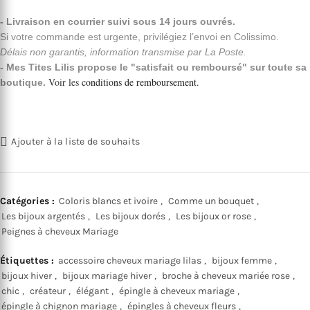
- Livraison en courrier suivi sous 14 jours ouvrés.
Si votre commande est urgente, privilégiez l’envoi en Colissimo.
Délais non garantis, information transmise par La Poste.
- Mes Tites Lilis propose le "satisfait ou remboursé" sur toute sa
Voir les
conditions de remboursement
.
boutique.
Ajouter à la liste de souhaits
Catégories :
Coloris blancs et ivoire
,
Comme un bouquet
,
Les bijoux argentés
,
Les bijoux dorés
,
Les bijoux or rose
,
Peignes à cheveux Mariage
Étiquettes :
accessoire cheveux mariage lilas
,
bijoux femme
,
bijoux hiver
,
bijoux mariage hiver
,
broche à cheveux mariée rose
,
chic
,
créateur
,
élégant
,
épingle à cheveux mariage
,
épingle à chignon mariage
,
épingles à cheveux fleurs
,