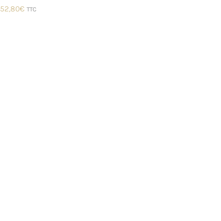
52,80
€
TTC