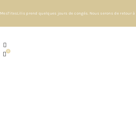
MesTitesLilis prend quelques jours de congés. Nous serons de retour à 
0