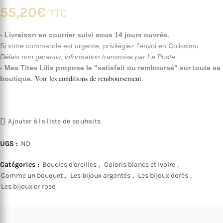
55,20
€
TTC
- Livraison en courrier suivi sous 14 jours ouvrés.
Si votre commande est urgente, privilégiez l’envoi en Colissimo.
Délais non garantis, information transmise par La Poste.
- Mes Tites Lilis propose le "satisfait ou remboursé" sur toute sa
Voir les
conditions de remboursement
.
boutique.
Ajouter à la liste de souhaits
UGS :
ND
Catégories :
Boucles d'oreilles
,
Coloris blancs et ivoire
,
Comme un bouquet
,
Les bijoux argentés
,
Les bijoux dorés
,
Les bijoux or rose