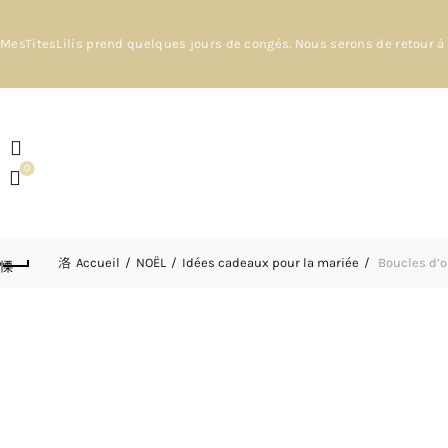
MesTitesLilis prend quelques jours de congés. Nous serons de retour à 
0
Accueil
NOËL
Idées cadeaux pour la mariée
Boucles d’o