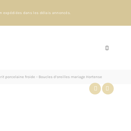
en expédiées dans les délais annoncés.
it porcelaine froide – Boucles d’oreilles mariage Hortense