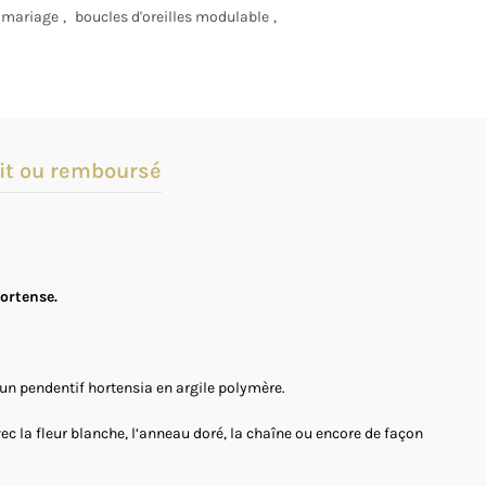
s mariage
,
boucles d'oreilles modulable
,
it ou remboursé
Hortense
.
’un pendentif hortensia en argile polymère.
vec la fleur blanche, l’anneau doré, la chaîne ou encore de façon