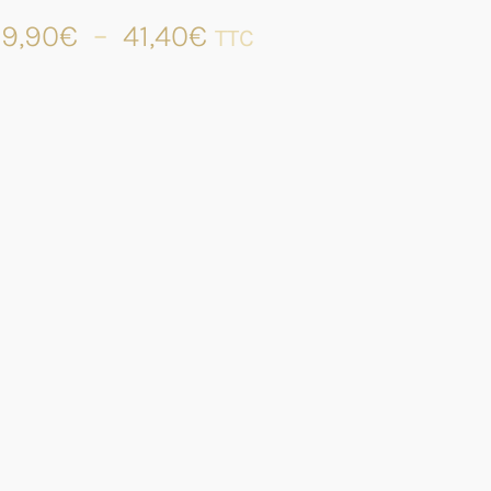
Plage
9,90
€
–
41,40
€
TTC
de
prix :
29,90€
à
41,40€