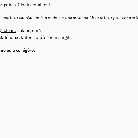
e paire = 7 looks minium !
aque fleur est réalisée à la main par une artisane. Chaque fleur peut donc prés
C
ouleurs
: blanc, doré.
Matériaux
: laiton doré à l’or fin, argile.
ucles très légères