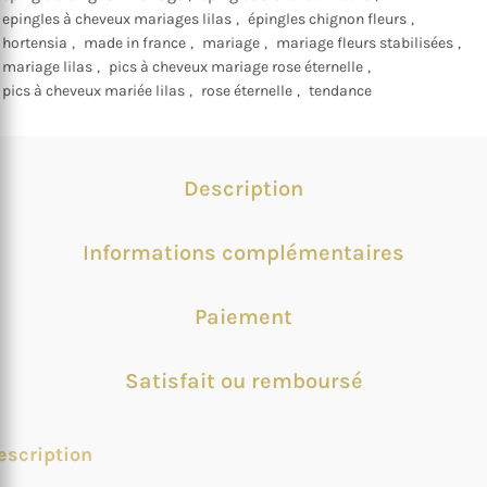
epingles à cheveux mariages lilas
,
épingles chignon fleurs
,
hortensia
,
made in france
,
mariage
,
mariage fleurs stabilisées
,
mariage lilas
,
pics à cheveux mariage rose éternelle
,
pics à cheveux mariée lilas
,
rose éternelle
,
tendance
Description
Informations complémentaires
Paiement
Satisfait ou remboursé
escription