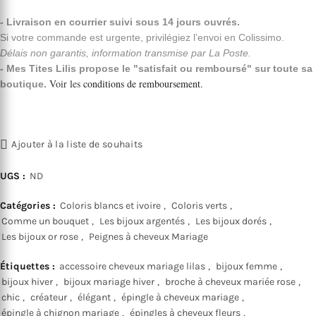
- Livraison en courrier suivi sous 14 jours ouvrés.
Si votre commande est urgente, privilégiez l’envoi en Colissimo.
Délais non garantis, information transmise par La Poste.
- Mes Tites Lilis propose le "satisfait ou remboursé" sur toute sa
Voir les
conditions de remboursement
.
boutique.
Ajouter à la liste de souhaits
UGS :
ND
Catégories :
Coloris blancs et ivoire
,
Coloris verts
,
Comme un bouquet
,
Les bijoux argentés
,
Les bijoux dorés
,
Les bijoux or rose
,
Peignes à cheveux Mariage
Étiquettes :
accessoire cheveux mariage lilas
,
bijoux femme
,
bijoux hiver
,
bijoux mariage hiver
,
broche à cheveux mariée rose
,
chic
,
créateur
,
élégant
,
épingle à cheveux mariage
,
épingle à chignon mariage
,
épingles à cheveux fleurs
,