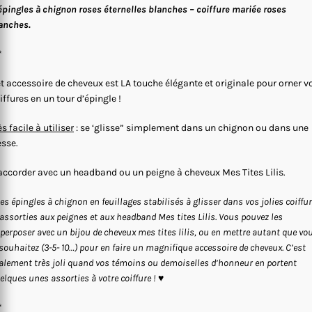
épingles à chignon roses éternelles blanches – coiffure mariée roses
anches.
*
t accessoire de cheveux est LA touche élégante et originale pour orner v
iffures en un tour d’épingle !
ès facile à utiliser
: se ‘glisse” simplement dans un chignon ou dans une
esse.
accorder avec un headband ou un peigne à cheveux Mes Tites Lilis.
les épingles à chignon en feuillages stabilisés à glisser dans vos jolies coiffu
 assorties aux peignes et aux headband Mes tites Lilis. Vous pouvez les
perposer avec un bijou de cheveux mes tites lilis, ou en mettre autant que vo
 souhaitez (3-5- 10…) pour en faire un magnifique accessoire de cheveux. C’est
alement très joli quand vos témoins ou demoiselles d’honneur en portent
elques unes assorties à votre coiffure !
♥
*