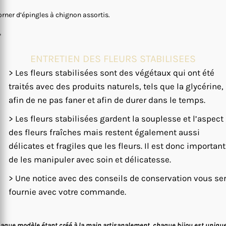
orner d’épingles à chignon assortis.
*
ENTRETIEN DES FLEURS STABILISEES
> Les fleurs stabilisées sont des végétaux qui ont été
traités avec des produits naturels, tels que la glycérine,
afin de ne pas faner et afin de durer dans le temps.
> Les fleurs stabilisées gardent la souplesse et l’aspect
des fleurs fraîches mais restent également aussi
délicates et fragiles que les fleurs. Il est donc important
de les manipuler avec soin et délicatesse.
> Une notice avec des conseils de conservation vous se
fournie avec votre commande.
aque modèle étant créé à la main artisanalement, chaque bijou est uniqu