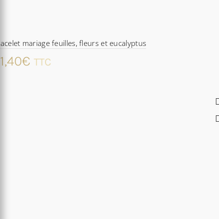
acelet mariage feuilles, fleurs et eucalyptus
1,40
€
TTC