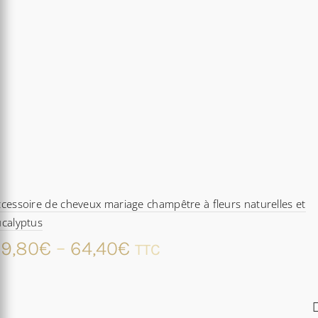
cessoire de cheveux mariage champêtre à fleurs naturelles et
calyptus
9,80
€
–
64,40
€
TTC