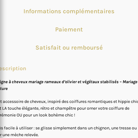
Informations complémentaires
Paiement
Satisfait ou remboursé
escription
igne à cheveux mariage rameaux d’olivier et végétaux stabilisés – Mariage
ture
t accessoire de cheveux, inspiré des coiffures romantiques et hippie chic
t LA touche élégante, rétro et champêtre pour orner votre coiffure de
rémonie OU pour un look bohème chic !
ès facile à utiliser : se glisse simplement dans un chignon, une tresse ou
r une mèche relevée.