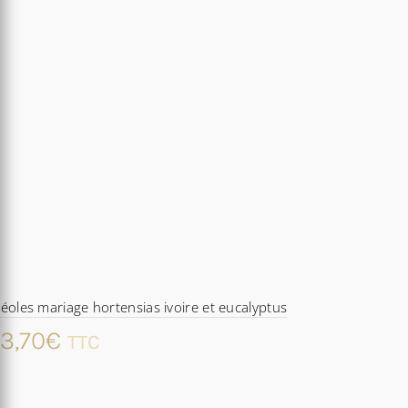
éoles mariage hortensias ivoire et eucalyptus
3,70
€
TTC