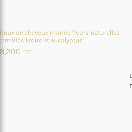
ijoux de cheveux mariée fleurs naturelles
ternelles ivoire et eucalyptus
8,20
€
TTC