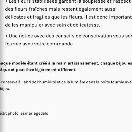
> Les fleurs stabilisées gardent la souplesse et l’aspect
des fleurs fraîches mais restent également aussi
délicates et fragiles que les fleurs. Il est donc important
de les manipuler avec soin et délicatesse.
> Une notice avec des conseils de conservation vous se
fournie avec votre commande.
aque modèle étant créé à la main artisanalement, chaque bijou es
ique et peut être légèrement différent.
 conserve à l’abri de l’humidité et de la lumière dans la boîte fournie ave
 bijou.
édit photo lesmariagedelo