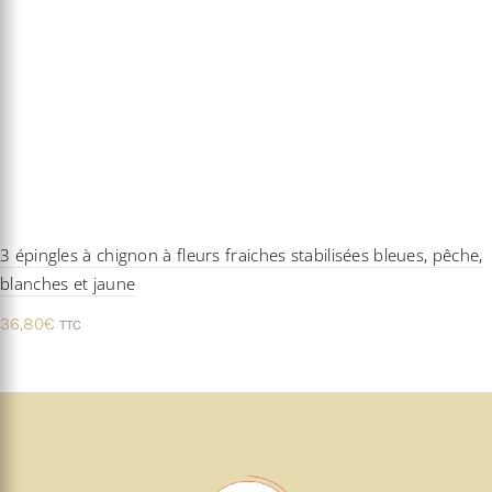
3 épingles à chignon à fleurs fraiches stabilisées bleues, pêche,
blanches et jaune
36,80
€
TTC