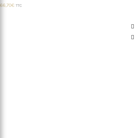
66,70
€
TTC