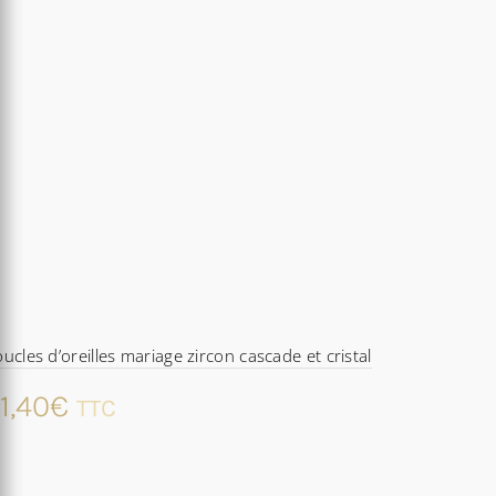
ucles d’oreilles mariage zircon cascade et cristal
1,40
€
TTC