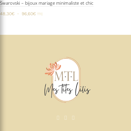
Swarovski – bijoux mariage minimaliste et chic
Plage
48,30
€
–
96,60
€
TTC
de
prix :
48,30€
à
96,60€