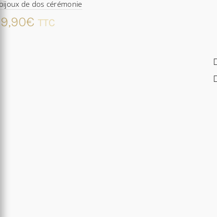
bijoux de dos cérémonie
9,90
€
TTC