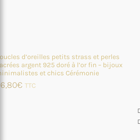
oucles d’oreilles petits strass et perles
acrées argent 925 doré à l’or fin – bijoux
inimalistes et chics Cérémonie
6,80
€
TTC