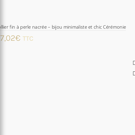
llier fin à perle nacrée – bijou minimaliste et chic Cérémonie
7,02
€
TTC