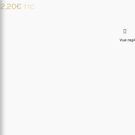
2,20
€
TTC
Vue rap