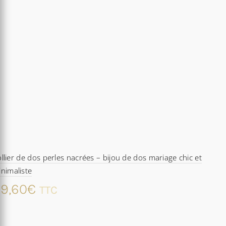
llier de dos perles nacrées – bijou de dos mariage chic et
nimaliste
9,60
€
TTC