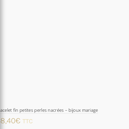
acelet fin petites perles nacrées – bijoux mariage
8,40
€
TTC