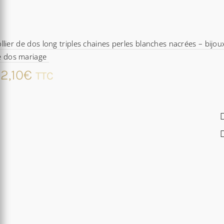
llier de dos long triples chaines perles blanches nacrées – bijou
e dos mariage
2,10
€
TTC