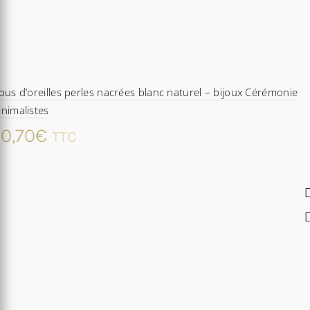
ous d’oreilles perles nacrées blanc naturel – bijoux Cérémonie
nimalistes
0,70
€
TTC