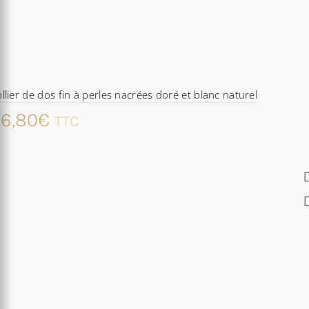
llier de dos fin à perles nacrées doré et blanc naturel
6,80
€
TTC