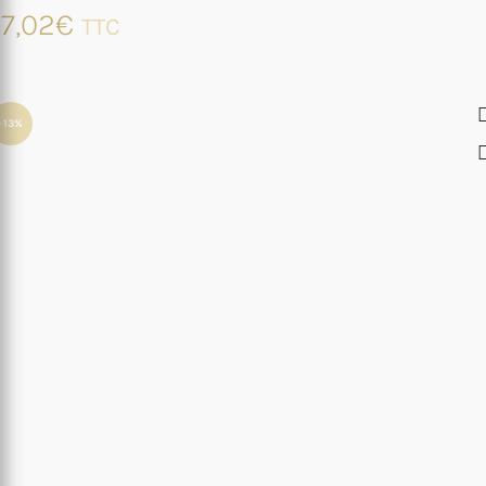
7,02
€
TTC
-13%