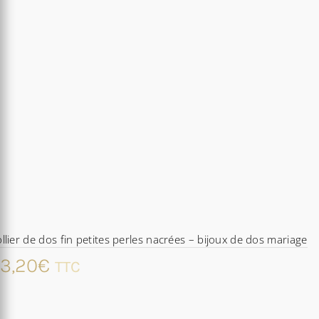
llier de dos fin petites perles nacrées – bijoux de dos mariage
3,20
€
TTC