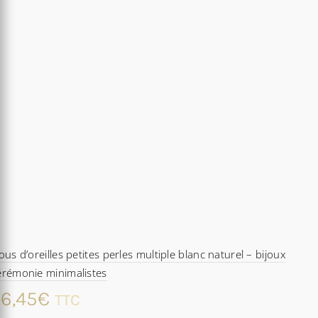
ous d’oreilles petites perles multiple blanc naturel – bijoux
érémonie minimalistes
6,45
€
TTC