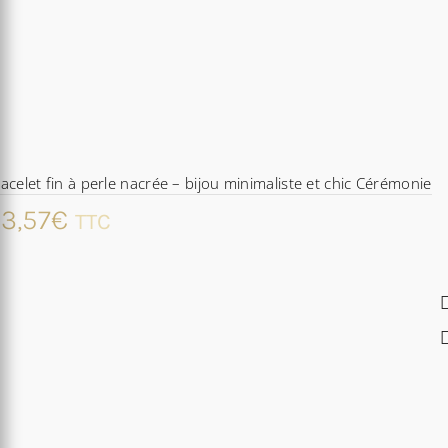
acelet fin à perle nacrée – bijou minimaliste et chic Cérémonie
3,57
€
TTC