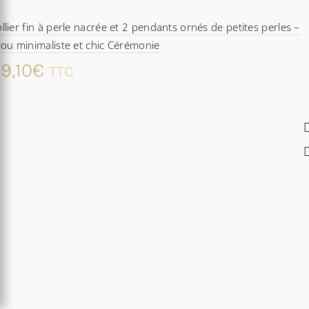
llier fin à perle nacrée et 2 pendants ornés de petites perles –
jou minimaliste et chic Cérémonie
9,10
€
TTC