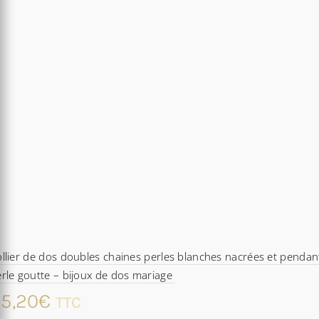
llier de dos doubles chaines perles blanches nacrées et pendan
rle goutte – bijoux de dos mariage
5,20
€
TTC