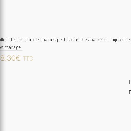
llier de dos double chaines perles blanches nacrées – bijoux de
os mariage
8,30
€
TTC