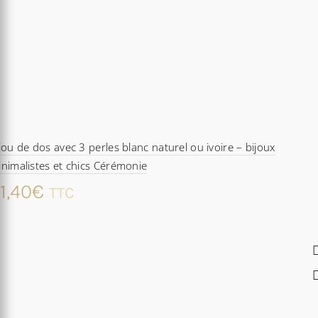
jou de dos avec 3 perles blanc naturel ou ivoire – bijoux
nimalistes et chics Cérémonie
1,40
€
TTC