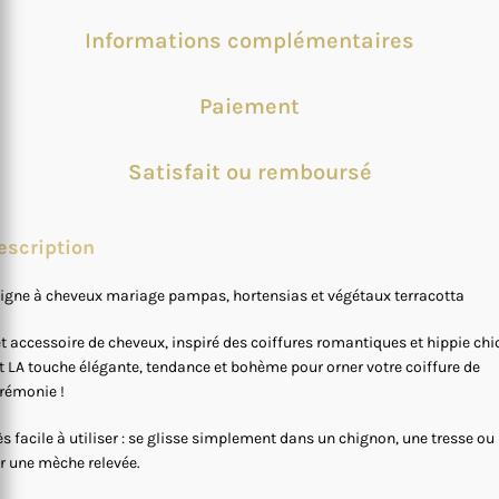
Informations complémentaires
Paiement
Satisfait ou remboursé
escription
igne à cheveux mariage pampas, hortensias et végétaux terracotta
t accessoire de cheveux, inspiré des coiffures romantiques et hippie chic
t LA touche élégante, tendance et bohème pour orner votre coiffure de
rémonie !
ès facile à utiliser : se glisse simplement dans un chignon, une tresse ou
r une mèche relevée.