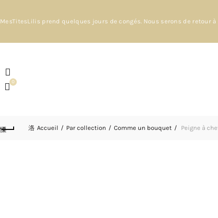
MesTitesLilis prend quelques jours de congés. Nous serons de retour à 
0
Accueil
Par collection
Comme un bouquet
Peigne à che