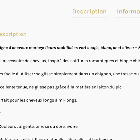
Description
Informa
escription
igne à cheveux mariage fleurs stabilisées vert sauge, blanc, or et olivier
t accessoire de cheveux, inspiré des coiffures romantiques et hippie chi
ès facile à utiliser : se glisse simplement dans un chignon, une tresse ou
cellente tenue, ne glisse pas grâce à la matière en laiton du pic.
rfait pour les cheveux longs à mi-longs.
*
Couleurs : argenté, or rose ou doré, ivoire.
Matériaux : métal, fleurs naturelles éternelles et hortensias.