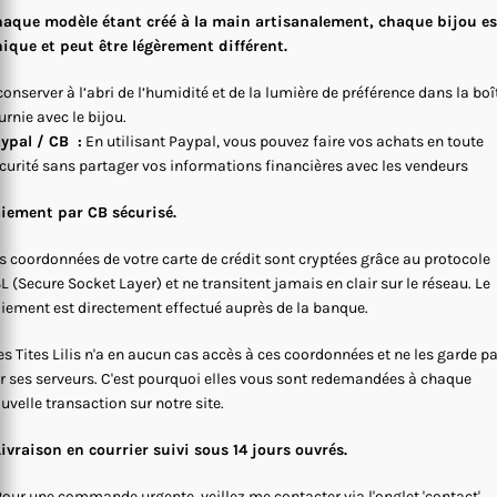
aque modèle étant créé à la main artisanalement, chaque bijou es
ique et peut être légèrement différent.
conserver à l’abri de l’humidité et de la lumière de préférence dans la boî
urnie avec le bijou.
ypal / CB :
En utilisant Paypal, vous pouvez faire vos achats en toute
curité sans partager vos informations financières avec les vendeurs
iement par CB sécurisé.
s coordonnées de votre carte de crédit sont cryptées grâce au protocole
L (Secure Socket Layer) et ne transitent jamais en clair sur le réseau. Le
iement est directement effectué auprès de la banque.
s Tites Lilis n'a en aucun cas accès à ces coordonnées et ne les garde p
r ses serveurs. C'est pourquoi elles vous sont redemandées à chaque
uvelle transaction sur notre site.
Livraison en courrier suivi sous 14 jours ouvrés.
Pour une commande urgente, veillez me contacter via l'onglet 'contact'.