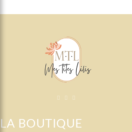
prix :
48,30€
à
105,80€
LA BOUTIQUE