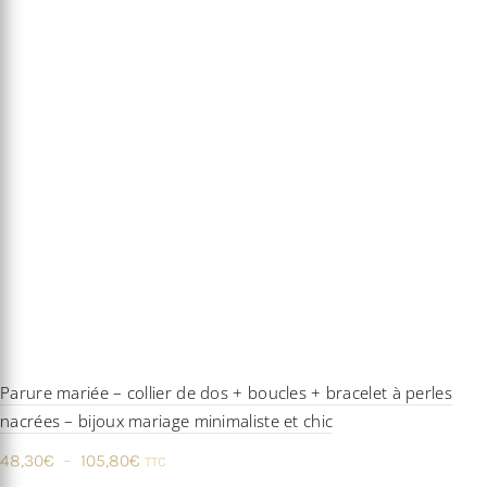
Parure mariée – collier de dos + boucles + bracelet à perles
nacrées – bijoux mariage minimaliste et chic
Plage
48,30
€
–
105,80
€
TTC
de