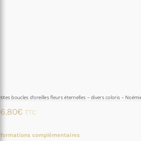
tites boucles d’oreilles fleurs éternelles – divers coloris – Noémi
6,80
€
TTC
nformations complémentaires