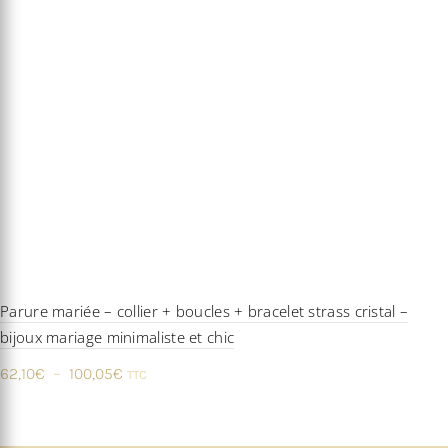
Parure mariée – collier + boucles + bracelet strass cristal –
bijoux mariage minimaliste et chic
Plage
62,10
€
–
100,05
€
TTC
de
prix :
62,10€