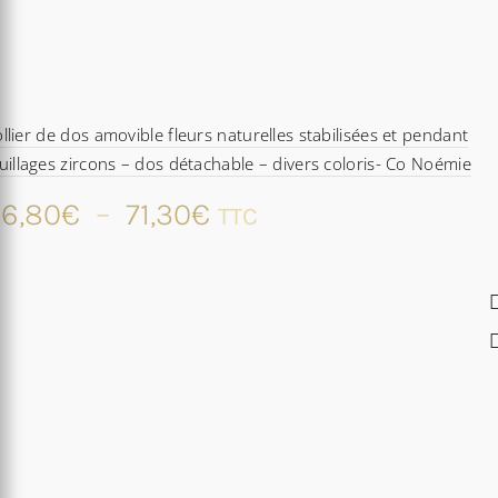
llier de dos amovible fleurs naturelles stabilisées et pendant
uillages zircons – dos détachable – divers coloris- Co Noémie
Plage
6,80
€
–
71,30
€
TTC
de
prix :
36,80€
à
71,30€