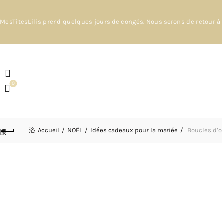
MesTitesLilis prend quelques jours de congés. Nous serons de retour à 
0
Accueil
NOËL
Idées cadeaux pour la mariée
Boucles d’or