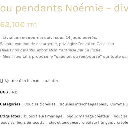
ou pendants Noémie – div
62,10
€
TTC
- Livraison en courrier suivi sous 14 jours ouvrés.
Si votre commande est urgente, privilégiez l’envoi en Colissimo.
Délais non garantis, information transmise par La Poste.
- Mes Tites Lilis propose le "satisfait ou remboursé" sur toute s
Ajouter à la liste de souhaits
UGS :
ND
Catégories :
Boucles d'oreilles
,
Boucles interchangeables
,
Comme un
Étiquettes :
bijoux fleurs mariage
,
bijoux mariage créateur
,
boucles 
boucles fleurs terracotta
,
chic et tendance
,
créateur français
,
créole