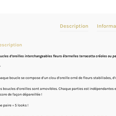
Description
Informa
escription
ucles d’oreilles interchangeables fleurs éternelles terracotta créoles ou 
*
aque boucle se compose d’un clou d’oreille orné de fleurs stabilisées, d’u
s boucles d’oreilles sont amovibles. Chaque parties est indépendantes et
core de façon dépareillée !
e paire = 5 looks !