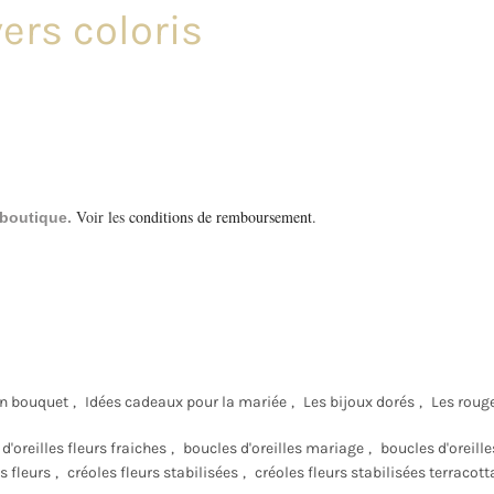
ers coloris
Voir les
conditions de remboursement
.
a boutique.
 bouquet
,
Idées cadeaux pour la mariée
,
Les bijoux dorés
,
Les rouge
d'oreilles fleurs fraiches
,
boucles d'oreilles mariage
,
boucles d'oreill
s fleurs
,
créoles fleurs stabilisées
,
créoles fleurs stabilisées terracott