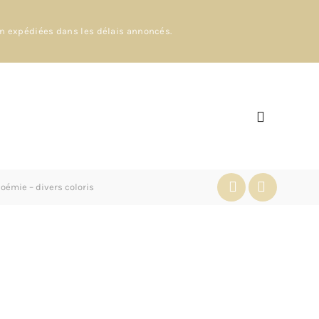
en expédiées dans les délais annoncés.
oémie – divers coloris