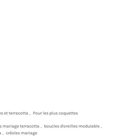
s et terracotta
,
Pour les plus coquettes
es mariage terracotta
,
boucles d'oreilles modulable
,
a
,
créoles mariage