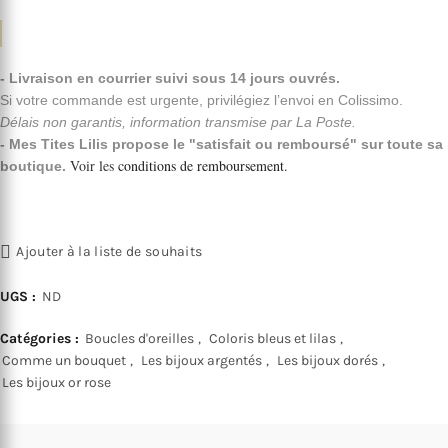
de
prix :
- Livraison en courrier suivi sous 14 jours ouvrés.
Si votre commande est urgente, privilégiez l’envoi en Colissimo.
48,30€
Délais non garantis, information transmise par La Poste.
- Mes Tites Lilis propose le "satisfait ou remboursé" sur toute sa
à
Voir les
conditions de remboursement
.
boutique.
59,80€
Ajouter à la liste de souhaits
UGS :
ND
Catégories :
Boucles d'oreilles
,
Coloris bleus et lilas
,
Comme un bouquet
,
Les bijoux argentés
,
Les bijoux dorés
,
Les bijoux or rose