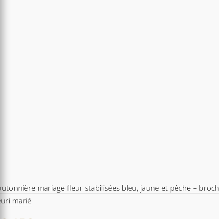
59,80€
utonnière mariage fleur stabilisées bleu, jaune et pêche – broc
euri marié