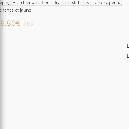
épingles à chignon à fleurs fraiches stabilisées bleues, pêche,
anches et jaune
6,80
€
TTC