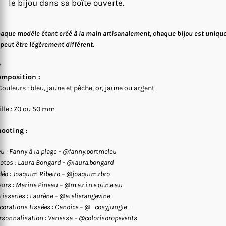
le bijou dans sa boîte ouverte.
aque modèle étant créé à la main artisanalement, chaque bijou est uniqu
 peut être légèrement différent.
*
mposition :
Couleurs :
bleu, jaune et pêche, or, jaune ou argent
ille : 70 ou 50 mm
ooting :
eu : Fanny à la plage – @fanny.portmeleu
otos : Laura Bongard – @laura.bongard
déo : Joaquim Ribeiro – @joaquim.rbro
eurs : Marine Pineau – @m.a.r.i.n.e.p.i.n.e.a.u
tisseries : Laurène – @atelierangevine
corations tissées : Candice – @_cosyjungle_
rsonnalisation : Vanessa – @colorisdropevents