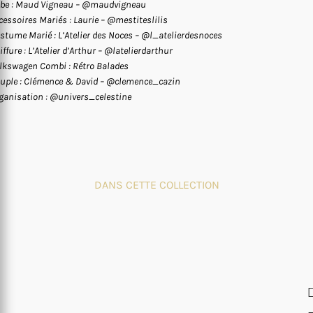
be : Maud Vigneau – @maudvigneau
cessoires Mariés : Laurie – @mestiteslilis
stume Marié : L’Atelier des Noces – @l_atelierdesnoces
iffure : L’Atelier d’Arthur – @latelierdarthur
lkswagen Combi : Rétro Balades
uple : Clémence & David – @clemence_cazin
ganisation : @univers_celestine
DANS CETTE COLLECTION