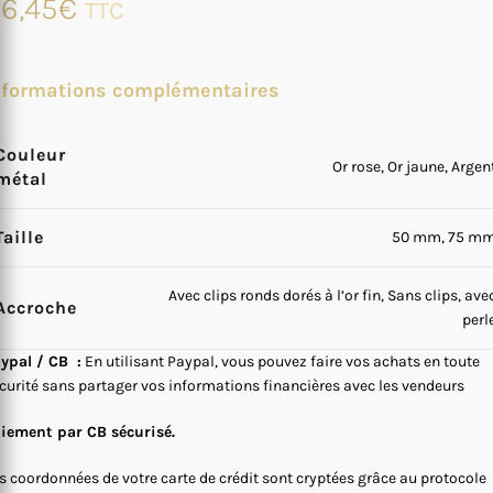
6,45
€
TTC
nformations complémentaires
Couleur
Or rose, Or jaune, Argen
métal
Taille
50 mm, 75 m
Avec clips ronds dorés à l’or fin, Sans clips, ave
Accroche
perl
ypal / CB :
En utilisant Paypal, vous pouvez faire vos achats en toute
curité sans partager vos informations financières avec les vendeurs
iement par CB sécurisé.
s coordonnées de votre carte de crédit sont cryptées grâce au protocole