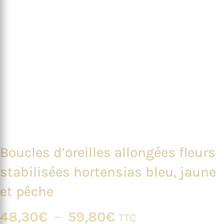
Boucles d’oreilles allongées fleurs
stabilisées hortensias bleu, jaune
et pêche
Plage
48,30
€
–
59,80
€
TTC