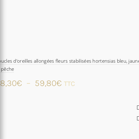
ucles d’oreilles allongées fleurs stabilisées hortensias bleu, jaun
t pêche
Plage
8,30
€
–
59,80
€
TTC
de
prix :
48,30€
à