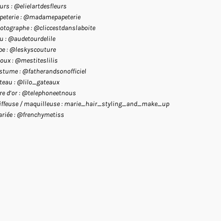
eurs : @elielartdesfleurs
peterie : @madamepapeterie
otographe : @cliccestdanslaboite
eu : @audetourdelile
be : @leskyscouture
joux : @mestiteslilis
stume : @fatherandsonofficiel
teau : @lilo_gateaux
vre d’or : @telephoneetnous
iffeuse / maquilleuse : marie_hair_styling_and_make_up
riée : @frenchymetiss