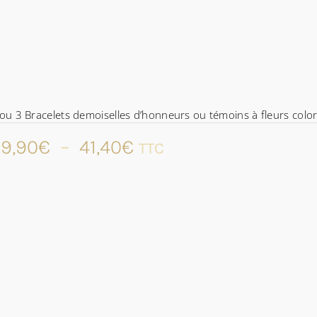
ou 3 Bracelets demoiselles d’honneurs ou témoins à fleurs color
Plage
9,90
€
–
41,40
€
TTC
de
prix :
29,90€
à
41,40€