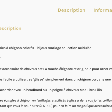
Description
Informa
escription
pics à chignon colorés – bijoux mariage collection acidulée
*
t accessoire de cheveux est LA touche élégante et originale pour orner vo
ès facile à utiliser
: se ‘glisse” simplement dans un chignon ou dans une 
accorder avec un headband ou un peigne à cheveux Mes Tites Lilis.
les épingles à chignon en feuillages stabilisés à glisser dans vos jolies coiff
tant que vous le souhaitez (3-5- 10…) pour en faire un magnifique accessoire 