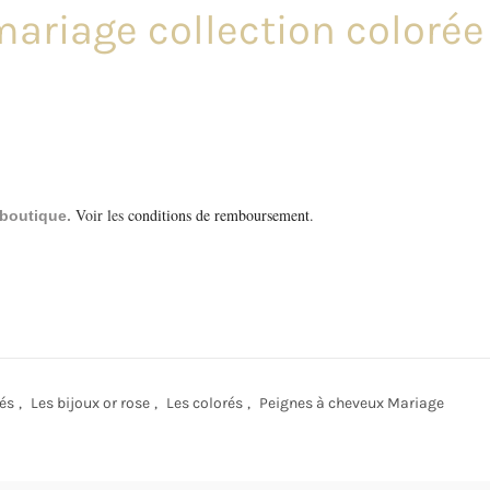
x mariage collection color
Voir les
conditions de remboursement
.
a boutique.
rés
,
Les bijoux or rose
,
Les colorés
,
Peignes à cheveux Mariage