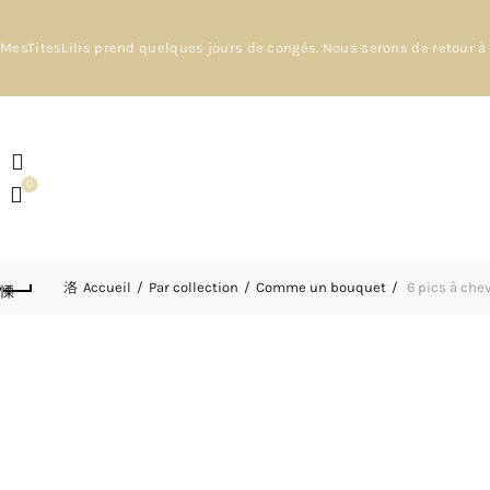
MesTitesLilis prend quelques jours de congés. Nous serons de retour à 
0
Accueil
Par collection
Comme un bouquet
6 pics à chev