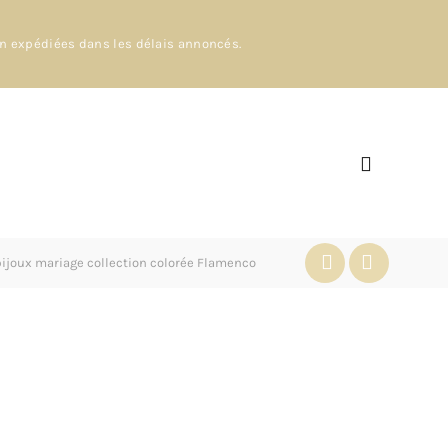
en expédiées dans les délais annoncés.
– bijoux mariage collection colorée Flamenco